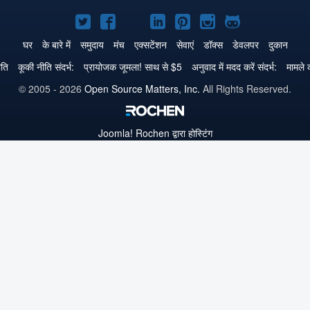
Joomla!
Joomla!
Joomla!
Joomla!
Joomla!
Joomla!
Joomla!
Twitter
Facebook
GitHub
LinkedIn
Pinterest
Instagram
GitHub
घर
के बारे में
समुदाय
मंच
एक्सटेंशन
सेवाएं
डॉक्स
डेवलपर
दुकान
पे
पे
पे
पे
पे
पे
पे
ीति
कूकी नीति संदर्भ:
प्रायोजक जूमला! साथ से $5
अनुवाद में मदद करें संदर्भ:
मामले क
© 2005 - 2026
Open Source Matters, Inc.
All Rights Reserved.
Joomla!
Rochen द्वारा होस्टिंग