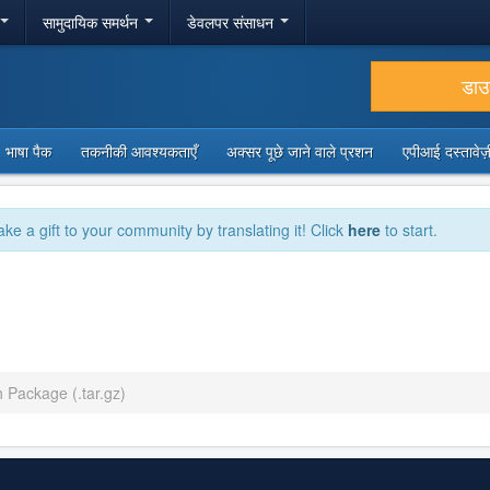
सामुदायिक समर्थन
डेवलपर संसाधन
डा
भाषा पैक
तकनीकी आवश्यकताएँ
अक्सर पूछे जाने वाले प्रशन
एपीआई दस्तावे
ake a gift to your community by translating it! Click
here
to start.
h Package (.tar.gz)