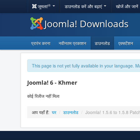
®
जूमला!
डाउनलोड करें और बढ़ाएं
खोजें और जानें
Joomla! Downloads
प्रारंभ करना
नवीनतम प्रकाशन
डाउनलोड
एक्सटेंशन
This page is not yet fully available in your language. M
Joomla! 6 - Khmer
कोई रिलीज नहीं मिला
आप यहाँ हैं:
घर
/
डाउनलोड
/
Joomla! 1.5.6 to 1.5.8 Patc