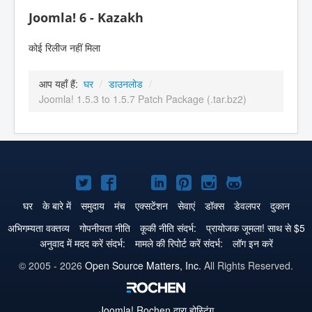
Joomla! 6 - Kazakh
कोई रिलीज नहीं मिला
आप यहाँ हैं:
घर
/
डाउनलोड
/
Joomla! 1.5.3 to 1.5.7 Patch Package (.tar.bz2)
Joomla!
Joomla!
Joomla!
Joomla!
Joomla!
Joomla!
Joomla!
Twitter
Facebook
GitHub
LinkedIn
Pinterest
Instagram
GitHub
घर
के बारे में
समुदाय
मंच
एक्सटेंशन
सेवाएं
डॉक्स
डेवलपर
दुकान
पे
पे
पे
पे
पे
पे
पे
अभिगम्यता वक्तव्य
गोपनीयता नीति
कूकी नीति संदर्भ:
प्रायोजक जूमला! साथ से $5
अनुवाद में मदद करें संदर्भ:
मामले की रिपोर्ट करें संदर्भ:
लॉग इन करें
© 2005 - 2026
Open Source Matters, Inc.
All Rights Reserved.
Joomla!
Rochen द्वारा होस्टिंग