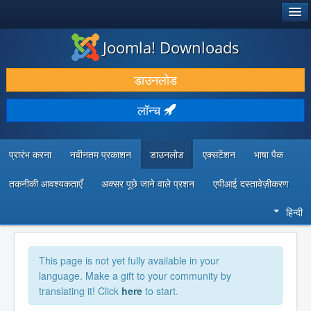
®
जूमला!
Joomla! Downloads
डाउनलोड करें और बढ़ाएं
डाउनलोड
खोजें और जानें
लॉन्च
सामुदायिक समर्थन
डेवलपर संसाधन
प्रारंभ करना
नवीनतम प्रकाशन
डाउनलोड
एक्सटेंशन
भाषा पैक
तकनीकी आवश्यकताएँ
अक्सर पूछे जाने वाले प्रशन
एपीआई दस्तावेज़ीकरण
हिन्दी
This page is not yet fully available in your
language. Make a gift to your community by
translating it! Click
here
to start.