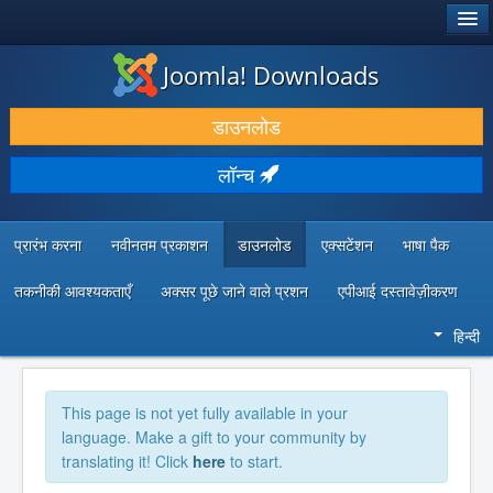
®
जूमला!
Joomla! Downloads
डाउनलोड करें और बढ़ाएं
डाउनलोड
खोजें और जानें
लॉन्च
सामुदायिक समर्थन
डेवलपर संसाधन
प्रारंभ करना
नवीनतम प्रकाशन
डाउनलोड
एक्सटेंशन
भाषा पैक
तकनीकी आवश्यकताएँ
अक्सर पूछे जाने वाले प्रशन
एपीआई दस्तावेज़ीकरण
हिन्दी
This page is not yet fully available in your
language. Make a gift to your community by
translating it! Click
here
to start.