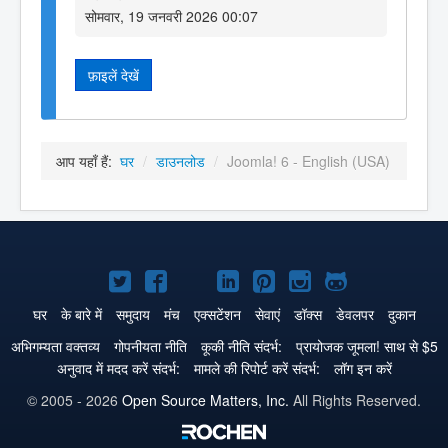
सोमवार, 19 जनवरी 2026 00:07
फ़ाइलें देखें
आप यहाँ हैं:
घर
/
डाउनलोड
/
Joomla! 6 - English (USA)
Joomla!
Joomla!
Joomla!
Joomla!
Joomla!
Joomla!
Joomla!
Twitter
Facebook
GitHub
LinkedIn
Pinterest
Instagram
GitHub
घर
के बारे में
समुदाय
मंच
एक्सटेंशन
सेवाएं
डॉक्स
डेवलपर
दुकान
पे
पे
पे
पे
पे
पे
पे
अभिगम्यता वक्तव्य
गोपनीयता नीति
कूकी नीति संदर्भ:
प्रायोजक जूमला! साथ से $5
अनुवाद में मदद करें संदर्भ:
मामले की रिपोर्ट करें संदर्भ:
लॉग इन करें
© 2005 - 2026
Open Source Matters, Inc.
All Rights Reserved.