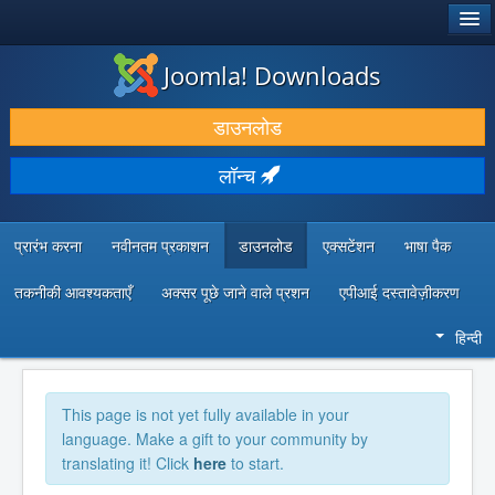
®
जूमला!
Joomla! Downloads
डाउनलोड करें और बढ़ाएं
डाउनलोड
खोजें और जानें
लॉन्च
सामुदायिक समर्थन
डेवलपर संसाधन
प्रारंभ करना
नवीनतम प्रकाशन
डाउनलोड
एक्सटेंशन
भाषा पैक
तकनीकी आवश्यकताएँ
अक्सर पूछे जाने वाले प्रशन
एपीआई दस्तावेज़ीकरण
हिन्दी
This page is not yet fully available in your
language. Make a gift to your community by
translating it! Click
here
to start.