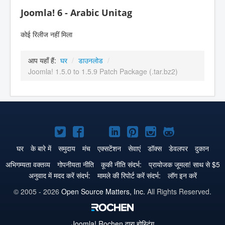
Joomla! 6 - Arabic Unitag
कोई रिलीज नहीं मिला
आप यहाँ हैं:
घर
/
डाउनलोड
/
Joomla! 1.5.0 to 1.5.9 Patch Package (.tar.bz2)
Joomla!
Joomla!
Joomla!
Joomla!
Joomla!
Joomla!
Joomla!
Twitter
Facebook
GitHub
LinkedIn
Pinterest
Instagram
GitHub
घर
के बारे में
समुदाय
मंच
एक्सटेंशन
सेवाएं
डॉक्स
डेवलपर
दुकान
पे
पे
पे
पे
पे
पे
पे
अभिगम्यता वक्तव्य
गोपनीयता नीति
कूकी नीति संदर्भ:
प्रायोजक जूमला! साथ से $5
अनुवाद में मदद करें संदर्भ:
मामले की रिपोर्ट करें संदर्भ:
लॉग इन करें
© 2005 - 2026
Open Source Matters, Inc.
All Rights Reserved.
Joomla!
Rochen द्वारा होस्टिंग