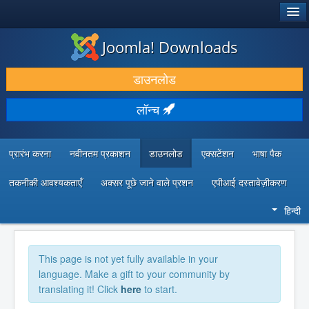
®
जूमला!
Joomla! Downloads
डाउनलोड करें और बढ़ाएं
डाउनलोड
खोजें और जानें
लॉन्च
सामुदायिक समर्थन
डेवलपर संसाधन
प्रारंभ करना
नवीनतम प्रकाशन
डाउनलोड
एक्सटेंशन
भाषा पैक
तकनीकी आवश्यकताएँ
अक्सर पूछे जाने वाले प्रशन
एपीआई दस्तावेज़ीकरण
हिन्दी
This page is not yet fully available in your
language. Make a gift to your community by
translating it! Click
here
to start.