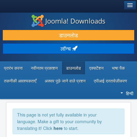
®
जूमला!
Joomla! Downloads
डाउनलोड करें और बढ़ाएं
डाउनलोड
खोजें और जानें
लॉन्च
सामुदायिक समर्थन
डेवलपर संसाधन
प्रारंभ करना
नवीनतम प्रकाशन
डाउनलोड
एक्सटेंशन
भाषा पैक
तकनीकी आवश्यकताएँ
अक्सर पूछे जाने वाले प्रशन
एपीआई दस्तावेज़ीकरण
हिन्दी
This page is not yet fully available in your
language. Make a gift to your community by
translating it! Click
here
to start.