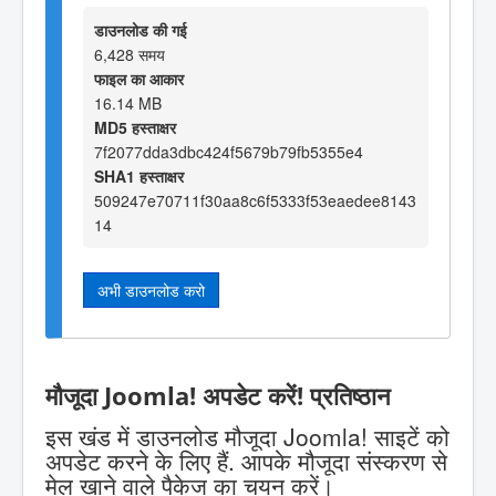
डाउनलोड की गई
6,428 समय
फाइल का आकार
16.14 MB
MD5 हस्ताक्षर
7f2077dda3dbc424f5679b79fb5355e4
SHA1 हस्ताक्षर
509247e70711f30aa8c6f5333f53eaedee8143
14
अभी डाउनलोड करो
मौजूदा Joomla! अपडेट करें! प्रतिष्ठान
इस खंड में डाउनलोड मौजूदा Joomla! साइटें को
अपडेट करने के लिए हैं. आपके मौजूदा संस्करण से
मेल खाने वाले पैकेज का चयन करें।