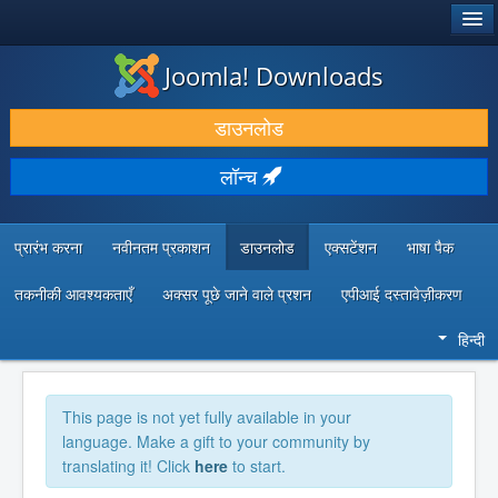
®
जूमला!
Joomla! Downloads
डाउनलोड करें और बढ़ाएं
डाउनलोड
खोजें और जानें
लॉन्च
सामुदायिक समर्थन
डेवलपर संसाधन
प्रारंभ करना
नवीनतम प्रकाशन
डाउनलोड
एक्सटेंशन
भाषा पैक
तकनीकी आवश्यकताएँ
अक्सर पूछे जाने वाले प्रशन
एपीआई दस्तावेज़ीकरण
हिन्दी
This page is not yet fully available in your
language. Make a gift to your community by
translating it! Click
here
to start.