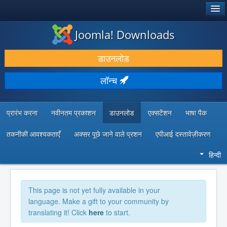
®
जूमला!
Joomla! Downloads
डाउनलोड करें और बढ़ाएं
डाउनलोड
खोजें और जानें
लॉन्च
सामुदायिक समर्थन
डेवलपर संसाधन
प्रारंभ करना
नवीनतम प्रकाशन
डाउनलोड
एक्सटेंशन
भाषा पैक
तकनीकी आवश्यकताएँ
अक्सर पूछे जाने वाले प्रशन
एपीआई दस्तावेज़ीकरण
हिन्दी
This page is not yet fully available in your
language. Make a gift to your community by
translating it! Click
here
to start.