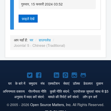
गुरुवार, 15 फरवरी 2024 03:52
फ़ाइलें देखें
आप यहाँ हैं:
घर
/
डाउनलोड
/
Joomla! 5 - Chinese (Traditional)
Joomla!
Joomla!
Joomla!
Joomla!
Joomla!
Joomla!
Joomla!
Twitter
Facebook
GitHub
LinkedIn
Pinterest
Instagram
GitHub
घर
के बारे में
समुदाय
मंच
एक्सटेंशन
सेवाएं
डॉक्स
डेवलपर
दुकान
पे
पे
पे
पे
पे
पे
पे
अभिगम्यता वक्तव्य
गोपनीयता नीति
कूकी नीति संदर्भ:
प्रायोजक जूमला! साथ से $5
अनुवाद में मदद करें संदर्भ:
मामले की रिपोर्ट करें संदर्भ:
लॉग इन करें
© 2005 - 2026
Open Source Matters, Inc.
All Rights Reserved.