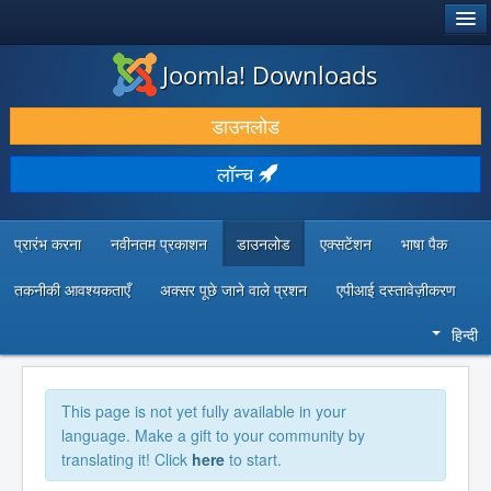
®
जूमला!
Joomla! Downloads
डाउनलोड करें और बढ़ाएं
डाउनलोड
खोजें और जानें
लॉन्च
सामुदायिक समर्थन
डेवलपर संसाधन
प्रारंभ करना
नवीनतम प्रकाशन
डाउनलोड
एक्सटेंशन
भाषा पैक
तकनीकी आवश्यकताएँ
अक्सर पूछे जाने वाले प्रशन
एपीआई दस्तावेज़ीकरण
हिन्दी
This page is not yet fully available in your
language. Make a gift to your community by
translating it! Click
here
to start.