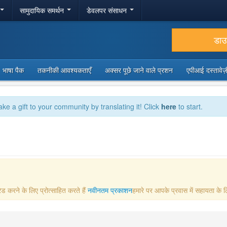
सामुदायिक समर्थन
डेवलपर संसाधन
डा
भाषा पैक
तकनीकी आवश्यकताएँ
अक्सर पूछे जाने वाले प्रशन
एपीआई दस्तावे
ake a gift to your community by translating it! Click
here
to start.
ड करने के लिए प्रोत्साहित करते हैं
नवीनतम प्रकाशन
हमारे पर आपके प्रवास में सहायता के ल