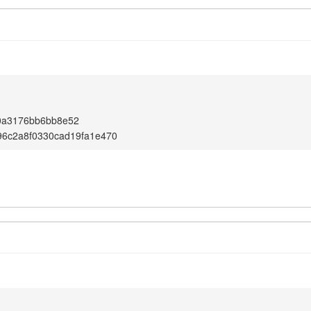
0a3176bb6bb8e52
96c2a8f0330cad19fa1e470