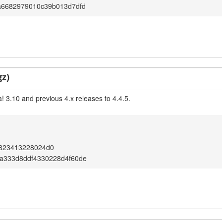
a6682979010c39b013d7dfd
gz)
! 3.10 and previous 4.x releases to 4.4.5.
0823413228024d0
a333d8ddf4330228d4f60de