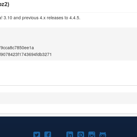
bz2)
! 3.10 and previous 4.x releases to 4.4.5.
79cca8c7850ee1a
d9078423f1743694fdb3271
Joomla!
Joomla!
Joomla!
Joomla!
Joomla!
Joomla!
Joomla!