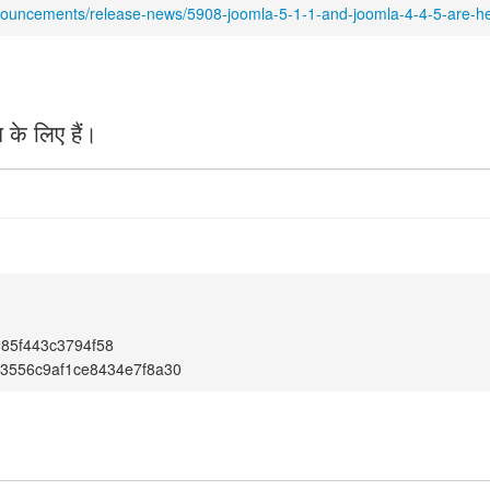
nouncements/release-news/5908-joomla-5-1-1-and-joomla-4-4-5-are-he
के लिए हैं।
85f443c3794f58
3556c9af1ce8434e7f8a30