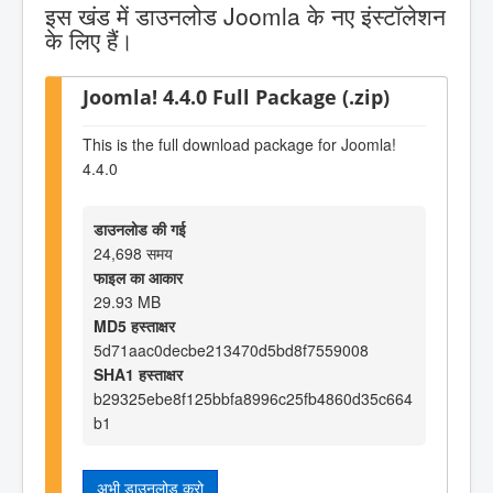
इस खंड में डाउनलोड Joomla के नए इंस्टॉलेशन
के लिए हैं।
Joomla! 4.4.0 Full Package (.zip)
This is the full download package for Joomla!
4.4.0
डाउनलोड की गई
24,698 समय
फाइल का आकार
29.93 MB
MD5 हस्ताक्षर
5d71aac0decbe213470d5bd8f7559008
SHA1 हस्ताक्षर
b29325ebe8f125bbfa8996c25fb4860d35c664
b1
अभी डाउनलोड करो