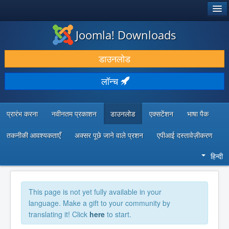
®
जूमला!
Joomla! Downloads
डाउनलोड करें और बढ़ाएं
डाउनलोड
खोजें और जानें
लॉन्च
सामुदायिक समर्थन
डेवलपर संसाधन
प्रारंभ करना
नवीनतम प्रकाशन
डाउनलोड
एक्सटेंशन
भाषा पैक
तकनीकी आवश्यकताएँ
अक्सर पूछे जाने वाले प्रशन
एपीआई दस्तावेज़ीकरण
हिन्दी
This page is not yet fully available in your
language. Make a gift to your community by
translating it! Click
here
to start.