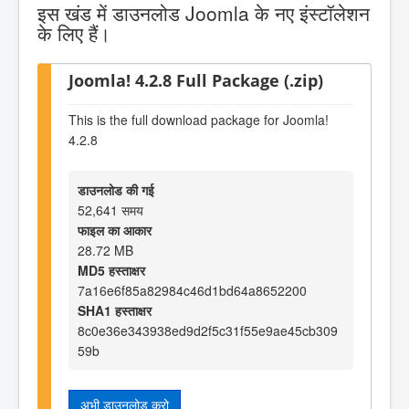
इस खंड में डाउनलोड Joomla के नए इंस्टॉलेशन
के लिए हैं।
Joomla! 4.2.8 Full Package (.zip)
This is the full download package for Joomla!
4.2.8
डाउनलोड की गई
52,641 समय
फाइल का आकार
28.72 MB
MD5 हस्ताक्षर
7a16e6f85a82984c46d1bd64a8652200
SHA1 हस्ताक्षर
8c0e36e343938ed9d2f5c31f55e9ae45cb309
59b
अभी डाउनलोड करो