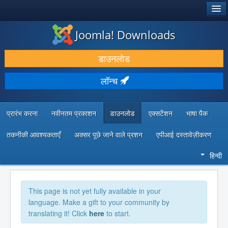
®
जूमला!
Joomla! Downloads
डाउनलोड करें और बढ़ाएं
डाउनलोड
खोजें और जानें
लॉन्च
सामुदायिक समर्थन
डेवलपर संसाधन
प्रारंभ करना
नवीनतम प्रकाशन
डाउनलोड
एक्सटेंशन
भाषा पैक
तकनीकी आवश्यकताएँ
अक्सर पूछे जाने वाले प्रशन
एपीआई दस्तावेज़ीकरण
हिन्दी
This page is not yet fully available in your
language. Make a gift to your community by
translating it! Click
here
to start.