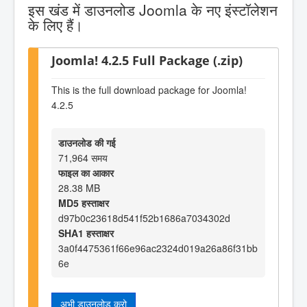
इस खंड में डाउनलोड Joomla के नए इंस्टॉलेशन
के लिए हैं।
Joomla! 4.2.5 Full Package (.zip)
This is the full download package for Joomla!
4.2.5
डाउनलोड की गई
71,964 समय
फाइल का आकार
28.38 MB
MD5 हस्ताक्षर
d97b0c23618d541f52b1686a7034302d
SHA1 हस्ताक्षर
3a0f4475361f66e96ac2324d019a26a86f31bb
6e
अभी डाउनलोड करो