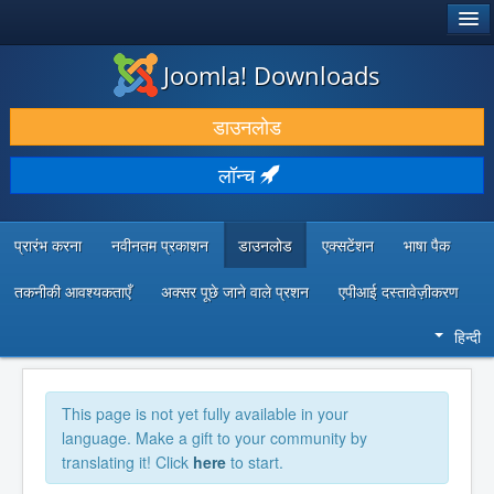
®
जूमला!
Joomla! Downloads
डाउनलोड करें और बढ़ाएं
डाउनलोड
खोजें और जानें
लॉन्च
सामुदायिक समर्थन
डेवलपर संसाधन
प्रारंभ करना
नवीनतम प्रकाशन
डाउनलोड
एक्सटेंशन
भाषा पैक
तकनीकी आवश्यकताएँ
अक्सर पूछे जाने वाले प्रशन
एपीआई दस्तावेज़ीकरण
हिन्दी
This page is not yet fully available in your
language. Make a gift to your community by
translating it! Click
here
to start.