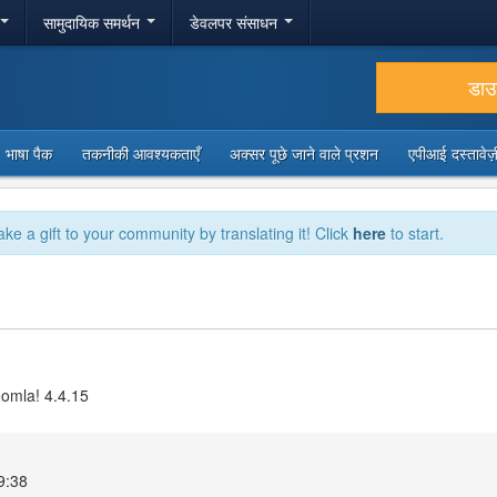
सामुदायिक समर्थन
डेवलपर संसाधन
डा
भाषा पैक
तकनीकी आवश्यकताएँ
अक्सर पूछे जाने वाले प्रशन
एपीआई दस्तावे
ake a gift to your community by translating it! Click
here
to start.
oomla! 4.4.15
19:38