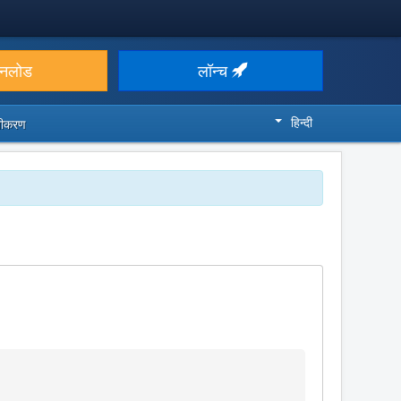
उनलोड
लॉन्च
हिन्दी
ज़ीकरण