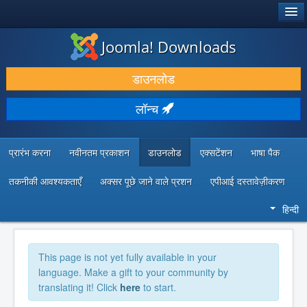
®
जूमला!
Joomla! Downloads
डाउनलोड करें और बढ़ाएं
डाउनलोड
खोजें और जानें
लॉन्च
सामुदायिक समर्थन
डेवलपर संसाधन
प्रारंभ करना
नवीनतम प्रकाशन
डाउनलोड
एक्सटेंशन
भाषा पैक
तकनीकी आवश्यकताएँ
अक्सर पूछे जाने वाले प्रशन
एपीआई दस्तावेज़ीकरण
हिन्दी
This page is not yet fully available in your
language. Make a gift to your community by
translating it! Click
here
to start.