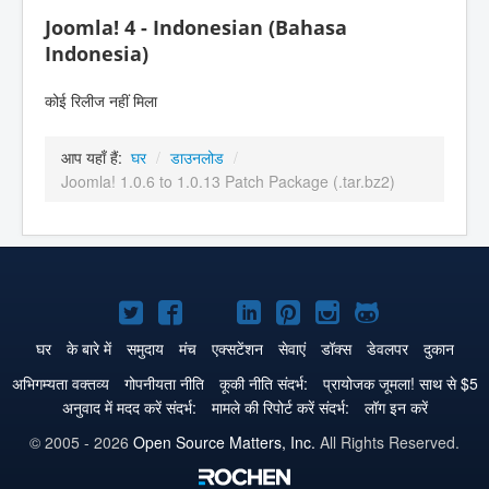
Joomla! 4 - Indonesian (Bahasa
Indonesia)
कोई रिलीज नहीं मिला
आप यहाँ हैं:
घर
/
डाउनलोड
/
Joomla! 1.0.6 to 1.0.13 Patch Package (.tar.bz2)
Joomla!
Joomla!
Joomla!
Joomla!
Joomla!
Joomla!
Joomla!
Twitter
Facebook
GitHub
LinkedIn
Pinterest
Instagram
GitHub
घर
के बारे में
समुदाय
मंच
एक्सटेंशन
सेवाएं
डॉक्स
डेवलपर
दुकान
पे
पे
पे
पे
पे
पे
पे
अभिगम्यता वक्तव्य
गोपनीयता नीति
कूकी नीति संदर्भ:
प्रायोजक जूमला! साथ से $5
अनुवाद में मदद करें संदर्भ:
मामले की रिपोर्ट करें संदर्भ:
लॉग इन करें
© 2005 - 2026
Open Source Matters, Inc.
All Rights Reserved.