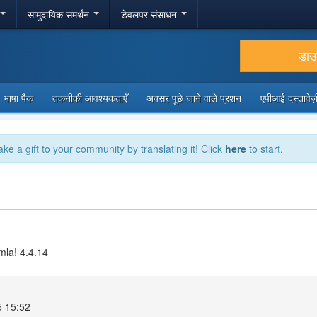
सामुदायिक समर्थन
डेवलपर संसाधन
डा
भाषा पैक
तकनीकी आवश्यकताएँ
अक्सर पूछे जाने वाले प्रशन
एपीआई दस्तावे
ake a gift to your community by translating it! Click
here
to start.
mla! 4.4.14
25 15:52