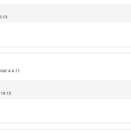
16:13
mla! 4.4.11
5 16:13