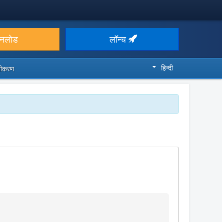
उनलोड
लॉन्च
हिन्दी
ज़ीकरण