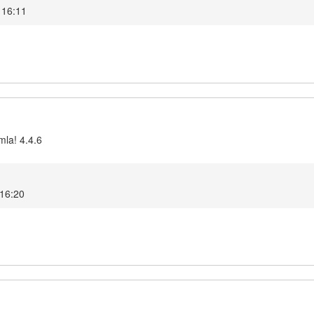
4 16:11
mla! 4.4.6
 16:20