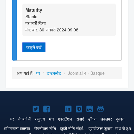
Maturity
Stable
पर जारी किया
मंगलवार, 30 जनवरी 2024 09:08
फ़ाइलें देखें
आप यहाँ हैं:
घर
/
डाउनलोड
/
Joomla! 4 - Basque
Joomla!
Joomla!
Joomla!
Joomla!
Joomla!
Joomla!
Joomla!
Twitter
Facebook
GitHub
LinkedIn
Pinterest
Instagram
GitHub
घर
के बारे में
समुदाय
मंच
एक्सटेंशन
सेवाएं
डॉक्स
डेवलपर
दुकान
पे
पे
पे
पे
पे
पे
पे
अभिगम्यता वक्तव्य
गोपनीयता नीति
कूकी नीति संदर्भ:
प्रायोजक जूमला! साथ से $5