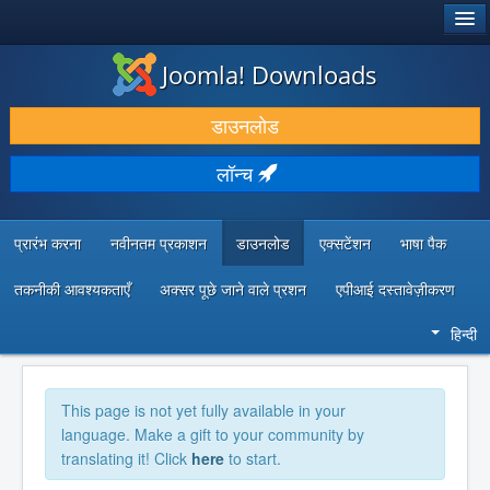
®
जूमला!
Joomla! Downloads
डाउनलोड करें और बढ़ाएं
डाउनलोड
खोजें और जानें
लॉन्च
सामुदायिक समर्थन
डेवलपर संसाधन
प्रारंभ करना
नवीनतम प्रकाशन
डाउनलोड
एक्सटेंशन
भाषा पैक
तकनीकी आवश्यकताएँ
अक्सर पूछे जाने वाले प्रशन
एपीआई दस्तावेज़ीकरण
हिन्दी
This page is not yet fully available in your
language. Make a gift to your community by
translating it! Click
here
to start.