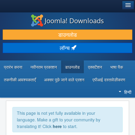
®
जूमला!
Joomla! Downloads
डाउनलोड करें और बढ़ाएं
डाउनलोड
खोजें और जानें
लॉन्च
सामुदायिक समर्थन
डेवलपर संसाधन
प्रारंभ करना
नवीनतम प्रकाशन
डाउनलोड
एक्सटेंशन
भाषा पैक
तकनीकी आवश्यकताएँ
अक्सर पूछे जाने वाले प्रशन
एपीआई दस्तावेज़ीकरण
हिन्दी
This page is not yet fully available in your
language. Make a gift to your community by
translating it! Click
here
to start.