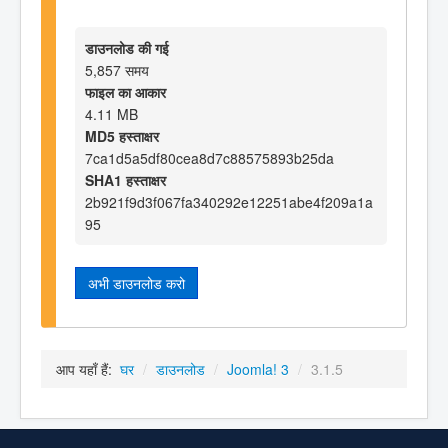
डाउनलोड की गई
5,857 समय
फाइल का आकार
4.11 MB
MD5 हस्ताक्षर
7ca1d5a5df80cea8d7c88575893b25da
SHA1 हस्ताक्षर
2b921f9d3f067fa340292e12251abe4f209a1a
95
अभी डाउनलोड करो
आप यहाँ हैं:
घर
/
डाउनलोड
/
Joomla! 3
/
3.1.5