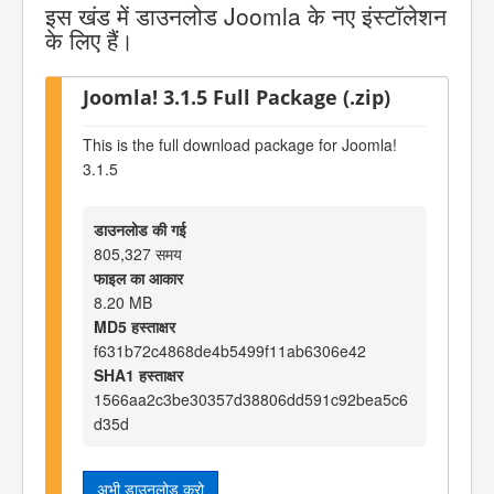
इस खंड में डाउनलोड Joomla के नए इंस्टॉलेशन
के लिए हैं।
Joomla! 3.1.5 Full Package (.zip)
This is the full download package for Joomla!
3.1.5
डाउनलोड की गई
805,327 समय
फाइल का आकार
8.20 MB
MD5 हस्ताक्षर
f631b72c4868de4b5499f11ab6306e42
SHA1 हस्ताक्षर
1566aa2c3be30357d38806dd591c92bea5c6
d35d
अभी डाउनलोड करो