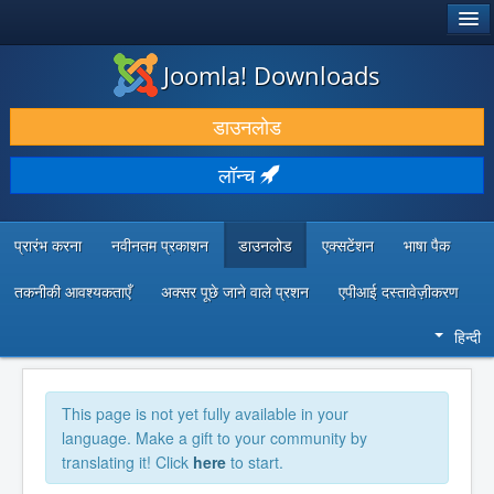
®
जूमला!
Joomla! Downloads
डाउनलोड करें और बढ़ाएं
डाउनलोड
खोजें और जानें
लॉन्च
सामुदायिक समर्थन
डेवलपर संसाधन
प्रारंभ करना
नवीनतम प्रकाशन
डाउनलोड
एक्सटेंशन
भाषा पैक
तकनीकी आवश्यकताएँ
अक्सर पूछे जाने वाले प्रशन
एपीआई दस्तावेज़ीकरण
हिन्दी
This page is not yet fully available in your
language. Make a gift to your community by
translating it! Click
here
to start.