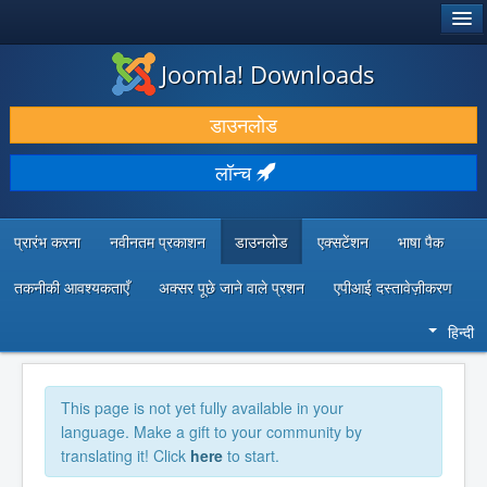
®
जूमला!
Joomla! Downloads
डाउनलोड करें और बढ़ाएं
डाउनलोड
खोजें और जानें
लॉन्च
सामुदायिक समर्थन
डेवलपर संसाधन
प्रारंभ करना
नवीनतम प्रकाशन
डाउनलोड
एक्सटेंशन
भाषा पैक
तकनीकी आवश्यकताएँ
अक्सर पूछे जाने वाले प्रशन
एपीआई दस्तावेज़ीकरण
हिन्दी
This page is not yet fully available in your
language. Make a gift to your community by
translating it! Click
here
to start.