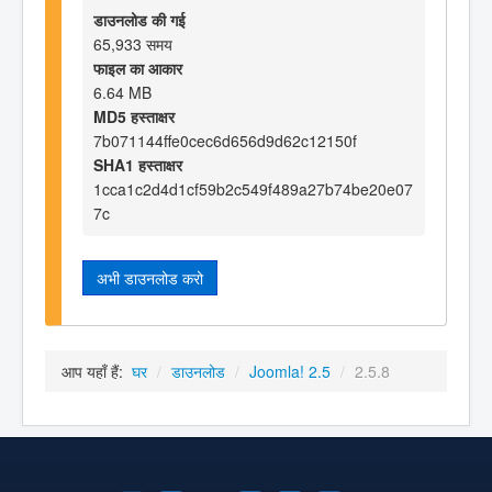
डाउनलोड की गई
65,933 समय
फाइल का आकार
6.64 MB
MD5 हस्ताक्षर
7b071144ffe0cec6d656d9d62c12150f
SHA1 हस्ताक्षर
1cca1c2d4d1cf59b2c549f489a27b74be20e07
7c
अभी डाउनलोड करो
आप यहाँ हैं:
घर
/
डाउनलोड
/
Joomla! 2.5
/
2.5.8