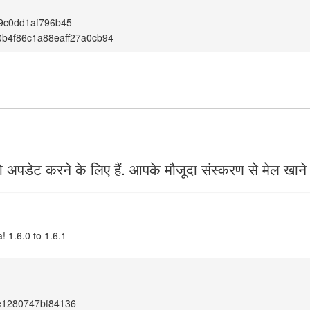
9c0dd1af796b45
b4f86c1a88eaff27a0cb94
 अपडेट करने के लिए हैं. आपके मौजूदा संस्करण से मेल खाने
 1.6.0 to 1.6.1
e1280747bf84136