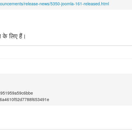
nnouncements/release-news/5350-joomla-161-released.html
के लिए हैं।
6951959a59c6bbe
6a4610f52d7788f653491e