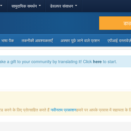
सामुदायिक समर्थन
डेवलपर संसाधन
डा
भाषा पैक
तकनीकी आवश्यकताएँ
अक्सर पूछे जाने वाले प्रशन
एपीआई दस्तावे
ake a gift to your community by translating it! Click
here
to start.
ड करने के लिए प्रोत्साहित करते हैं
नवीनतम प्रकाशन
हमारे पर आपके प्रवास में सहायता के ल