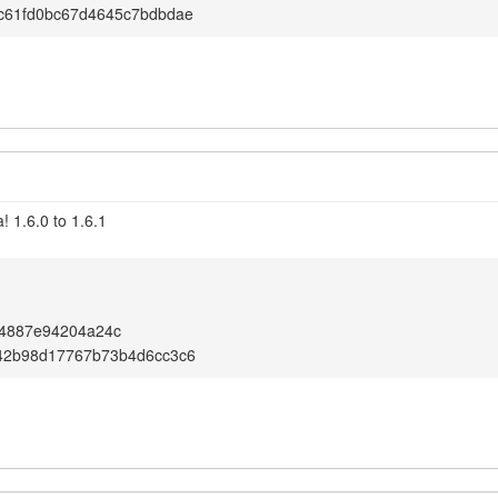
c61fd0bc67d4645c7bdbdae
 1.6.0 to 1.6.1
84887e94204a24c
42b98d17767b73b4d6cc3c6