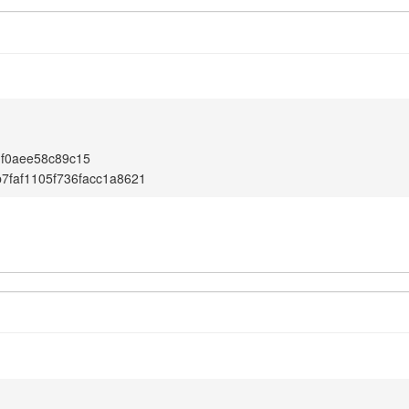
df0aee58c89c15
7faf1105f736facc1a8621