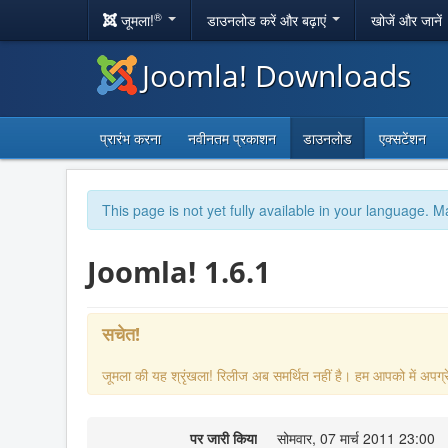
®
जूमला!
डाउनलोड करें और बढ़ाएं
खोजें और जानें
Joomla! Downloads
प्रारंभ करना
नवीनतम प्रकाशन
डाउनलोड
एक्सटेंशन
This page is not yet fully available in your language. M
Joomla! 1.6.1
सचेत!
जूमला की यह श्रृंखला! रिलीज अब समर्थित नहीं है। हम आपको में अपग्रे
पर जारी किया
सोमवार, 07 मार्च 2011 23:00