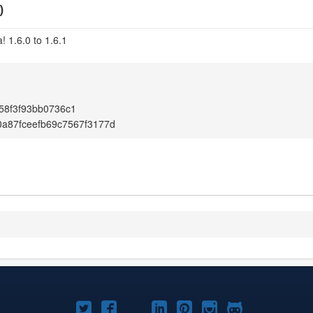
)
 1.6.0 to 1.6.1
58f3f93bb0736c1
a87fceefb69c7567f3177d
Joomla!
Joomla!
Joomla!
Joomla!
Joomla!
Joomla!
Joomla!