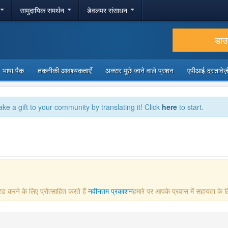
सामुदायिक समर्थन
डेवलपर संसाधन
डा
भाषा पैक
तकनीकी आवश्यकताएँ
अक्सर पूछे जाने वाले प्रशन
एपीआई दस्तावे
ake a gift to your community by translating it! Click
here
to start.
ड करने के लिए प्रोत्साहित करते हैं
नवीनतम प्रकाशन
हमारे पर आपके प्रवास में सहायता के ल