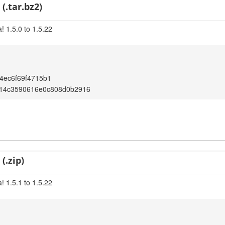
(.tar.bz2)
! 1.5.0 to 1.5.22
4ec6f69f4715b1
14c3590616e0c808d0b2916
(.zip)
! 1.5.1 to 1.5.22