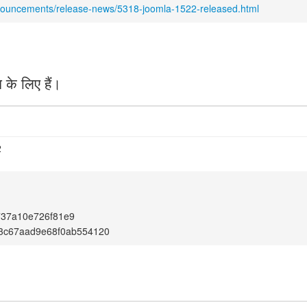
nnouncements/release-news/5318-joomla-1522-released.html
के लिए हैं।
2
737a10e726f81e9
e3c67aad9e68f0ab554120