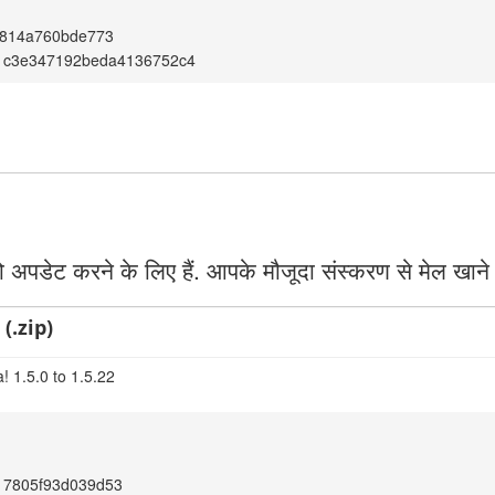
f814a760bde773
1c3e347192beda4136752c4
 अपडेट करने के लिए हैं. आपके मौजूदा संस्करण से मेल खाने
(.zip)
! 1.5.0 to 1.5.22
17805f93d039d53