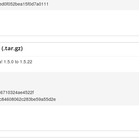
6ed0f052bea15f0d7a0111
(.tar.gz)
! 1.5.0 to 1.5.22
26710324ae4522f
c84608062c283be59a55d2e