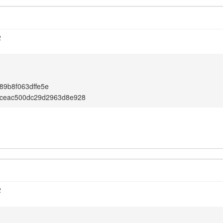
2
89b8f063dffe5e
6ceac500dc29d2963d8e928
2