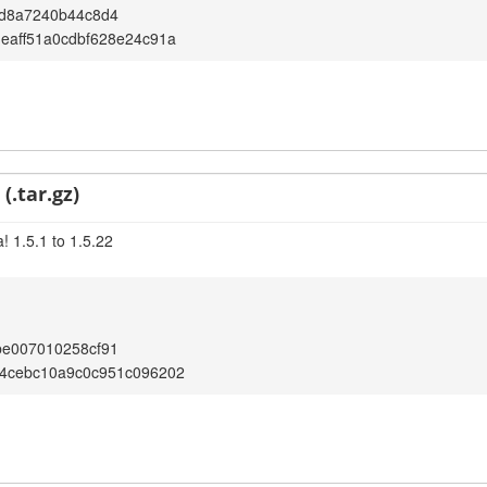
9d8a7240b44c8d4
eaff51a0cdbf628e24c91a
(.tar.gz)
! 1.5.1 to 1.5.22
be007010258cf91
54cebc10a9c0c951c096202