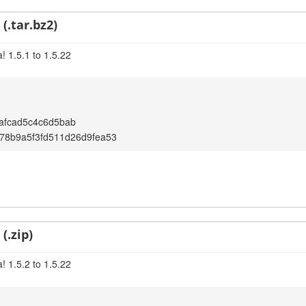
(.tar.bz2)
! 1.5.1 to 1.5.22
afcad5c4c6d5bab
78b9a5f3fd511d26d9fea53
(.zip)
! 1.5.2 to 1.5.22