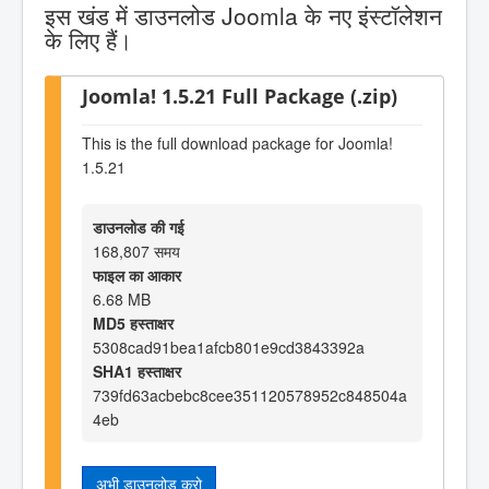
इस खंड में डाउनलोड Joomla के नए इंस्टॉलेशन
के लिए हैं।
Joomla! 1.5.21 Full Package (.zip)
This is the full download package for Joomla!
1.5.21
डाउनलोड की गई
168,807 समय
फाइल का आकार
6.68 MB
MD5 हस्ताक्षर
5308cad91bea1afcb801e9cd3843392a
SHA1 हस्ताक्षर
739fd63acbebc8cee351120578952c848504a
4eb
अभी डाउनलोड करो