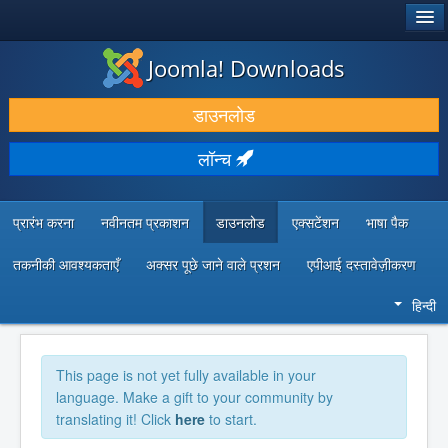
®
जूमला!
Joomla! Downloads
डाउनलोड करें और बढ़ाएं
डाउनलोड
खोजें और जानें
लॉन्च
सामुदायिक समर्थन
डेवलपर संसाधन
प्रारंभ करना
नवीनतम प्रकाशन
डाउनलोड
एक्सटेंशन
भाषा पैक
तकनीकी आवश्यकताएँ
अक्सर पूछे जाने वाले प्रशन
एपीआई दस्तावेज़ीकरण
हिन्दी
This page is not yet fully available in your
language. Make a gift to your community by
translating it! Click
here
to start.