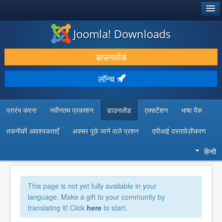
®
जूमला!
Joomla! Downloads
डाउनलोड करें और बढ़ाएं
डाउनलोड
खोजें और जानें
लॉन्च
सामुदायिक समर्थन
डेवलपर संसाधन
प्रारंभ करना
नवीनतम प्रकाशन
डाउनलोड
एक्सटेंशन
भाषा पैक
तकनीकी आवश्यकताएँ
अक्सर पूछे जाने वाले प्रशन
एपीआई दस्तावेज़ीकरण
हिन्दी
This page is not yet fully available in your
language. Make a gift to your community by
translating it! Click
here
to start.