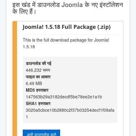
इस खंड में डाउनलोड Joomla के नए इंस्टॉलेशन
के लिए हैं।
Joomla! 1.5.18 Full Package (.zip)
This is the full download package for Joomla!
1.5.18
डाउनलोड की गई
446,232 समय
फाइल का आकार
6.49 MB
MD5 हस्ताक्षर
147563b29a3182decdf5be78ee2e1a1b
SHA1 हस्ताक्षर
3020a5cbce10b2880c2f37b03254decf1f09afa
1
अभी डाउनलोड करो