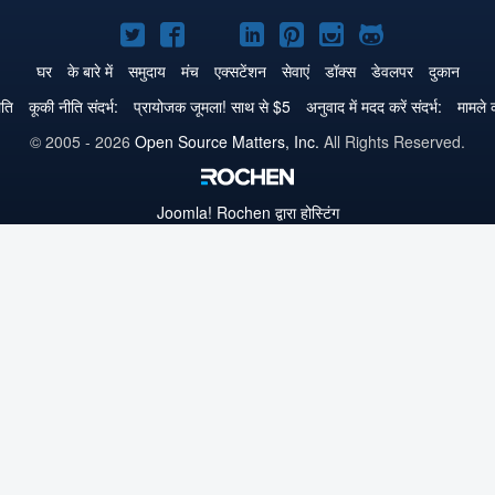
Joomla!
Joomla!
Joomla!
Joomla!
Joomla!
Joomla!
Joomla!
Twitter
Facebook
GitHub
LinkedIn
Pinterest
Instagram
GitHub
घर
के बारे में
समुदाय
मंच
एक्सटेंशन
सेवाएं
डॉक्स
डेवलपर
दुकान
पे
पे
पे
पे
पे
पे
पे
ीति
कूकी नीति संदर्भ:
प्रायोजक जूमला! साथ से $5
अनुवाद में मदद करें संदर्भ:
मामले क
© 2005 - 2026
Open Source Matters, Inc.
All Rights Reserved.
Joomla!
Rochen द्वारा होस्टिंग