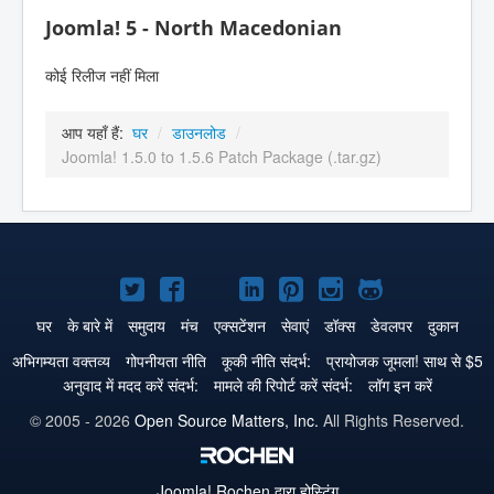
Joomla! 5 - North Macedonian
कोई रिलीज नहीं मिला
आप यहाँ हैं:
घर
/
डाउनलोड
/
Joomla! 1.5.0 to 1.5.6 Patch Package (.tar.gz)
Joomla!
Joomla!
Joomla!
Joomla!
Joomla!
Joomla!
Joomla!
Twitter
Facebook
GitHub
LinkedIn
Pinterest
Instagram
GitHub
घर
के बारे में
समुदाय
मंच
एक्सटेंशन
सेवाएं
डॉक्स
डेवलपर
दुकान
पे
पे
पे
पे
पे
पे
पे
अभिगम्यता वक्तव्य
गोपनीयता नीति
कूकी नीति संदर्भ:
प्रायोजक जूमला! साथ से $5
अनुवाद में मदद करें संदर्भ:
मामले की रिपोर्ट करें संदर्भ:
लॉग इन करें
© 2005 - 2026
Open Source Matters, Inc.
All Rights Reserved.
Joomla!
Rochen द्वारा होस्टिंग