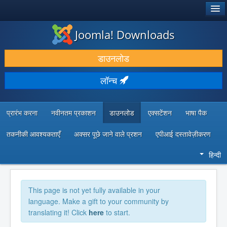
®
जूमला!
Joomla! Downloads
डाउनलोड करें और बढ़ाएं
डाउनलोड
खोजें और जानें
लॉन्च
सामुदायिक समर्थन
डेवलपर संसाधन
प्रारंभ करना
नवीनतम प्रकाशन
डाउनलोड
एक्सटेंशन
भाषा पैक
तकनीकी आवश्यकताएँ
अक्सर पूछे जाने वाले प्रशन
एपीआई दस्तावेज़ीकरण
हिन्दी
This page is not yet fully available in your
language. Make a gift to your community by
translating it! Click
here
to start.