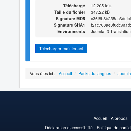
Téléchargé
12 205 fois
Taille du fichier
347,22 kB
Signature MD5
c36f8b3b255ac3defc
Signature SHA1
f21c708ae3f0dc9a1d
Environments
Joomla! 3 Translation
Télécharger maintenant
Vous êtes ici :
Accueil
/
Packs de langues
/
Joomla
Accueil
À propos
Déclaration d’accessibilité
Politique de confid