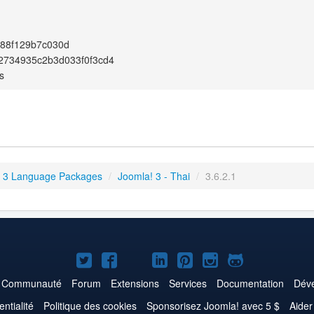
f88f129b7c030d
2734935c2b3d033f0f3cd4
s
 3 Language Packages
/
Joomla! 3 - Thai
/
3.6.2.1
Joomla!
Joomla!
Joomla!
Joomla!
Joomla!
Joomla!
Joomla!
sur
sur
sur
sur
sur
sur
sur
Communauté
Forum
Extensions
Services
Documentation
Déve
Twitter
Facebook
YouTube
LinkedIn
Pinterest
Instagram
GitHub
entialité
Politique des cookies
Sponsorisez Joomla! avec 5 $
Aider