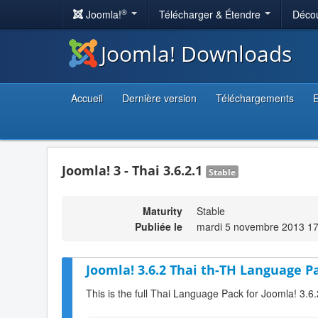
®
Joomla!
Télécharger & Étendre
Décou
Joomla! Downloads
Accueil
Dernière version
Téléchargements
E
Joomla! 3 - Thai 3.6.2.1
Stable
Maturity
Stable
Publiée le
mardi 5 novembre 2013 17
Joomla! 3.6.2 Thai th-TH Language Pa
This is the full Thai Language Pack for Joomla! 3.6.