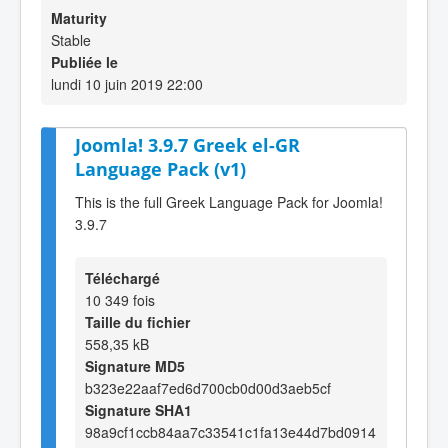
Maturity
Stable
Publiée le
lundi 10 juin 2019 22:00
Joomla! 3.9.7 Greek el-GR
Language Pack (v1)
This is the full Greek Language Pack for Joomla!
3.9.7
Téléchargé
10 349 fois
Taille du fichier
558,35 kB
Signature MD5
b323e22aaf7ed6d700cb0d00d3aeb5cf
Signature SHA1
98a9cf1ccb84aa7c33541c1fa13e44d7bd0914