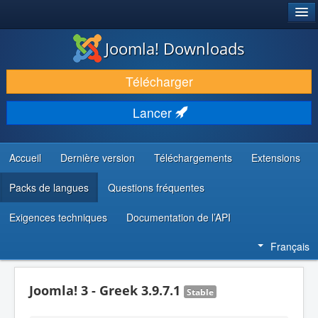
®
JOOMLA!
Joomla! Downloads
TÉLÉCHARGER & ÉTENDRE
Télécharger
DÉCOUVRIR & APPRENDRE
Lancer
COMMUNAUTÉ & SUPPORT
RESSOURCES DÉVELOPPEURS
Accueil
Dernière version
Téléchargements
Extensions
Packs de langues
Questions fréquentes
Exigences techniques
Documentation de l’API
Français
Joomla! 3 - Greek 3.9.7.1
Stable