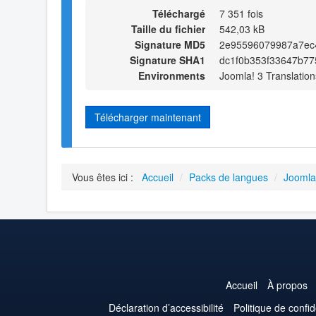
Téléchargé
7 351 fois
Taille du fichier
542,03 kB
Signature MD5
2e95596079987a7ec
Signature SHA1
dc1f0b353f33647b7
Environments
Joomla! 3 Translation
Télécharger maintenant
Vous êtes ici :
Accueil
/
Packs de langues
/
Joomla
Accueil
À propos
Déclaration d’accessibilité
Politique de confid