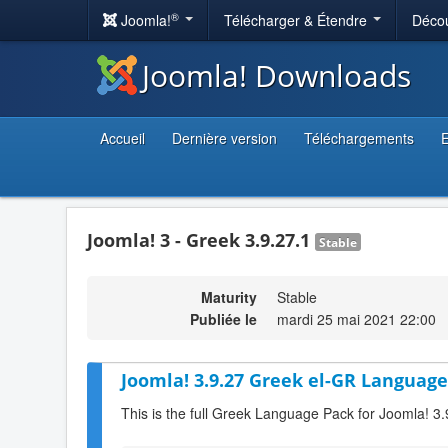
®
Joomla!
Télécharger & Étendre
Décou
Joomla! Downloads
Accueil
Dernière version
Téléchargements
E
Joomla! 3 - Greek 3.9.27.1
Stable
Maturity
Stable
Publiée le
mardi 25 mai 2021 22:00
Joomla! 3.9.27 Greek el-GR Language
This is the full Greek Language Pack for Joomla! 3.