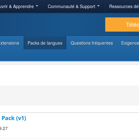
vrir & Apprendre
Communauté & Support
Ressources dé
Télé
xtensions
Packs de langues
Questions fréquentes
Exigence
 Pack (v1)
9.27