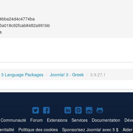
4bba24d4c4774ba
75a018c92fcab8482a991bb
s
 3 Language Packages
/
Joomla! 3 - Greek
/
3.9.27.1
Joomla!
Joomla!
Joomla!
Joomla!
Joomla!
Joomla!
Joomla!
sur
sur
sur
sur
sur
sur
sur
Communauté
Forum
Extensions
Services
Documentation
Déve
Twitter
Facebook
YouTube
LinkedIn
Pinterest
Instagram
GitHub
entialité
Politique des cookies
Sponsorisez Joomla! avec 5 $
Aider