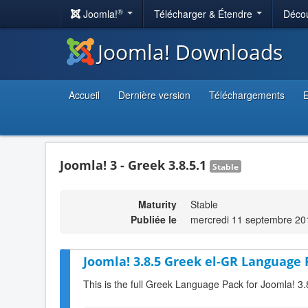
®
Joomla!
Télécharger & Étendre
Décou
Joomla! Downloads
Accueil
Dernière version
Téléchargements
E
Joomla! 3 - Greek 3.8.5.1
Stable
Maturity
Stable
Publiée le
mercredi 11 septembre 20
Joomla! 3.8.5 Greek el-GR Language 
This is the full Greek Language Pack for Joomla! 3.