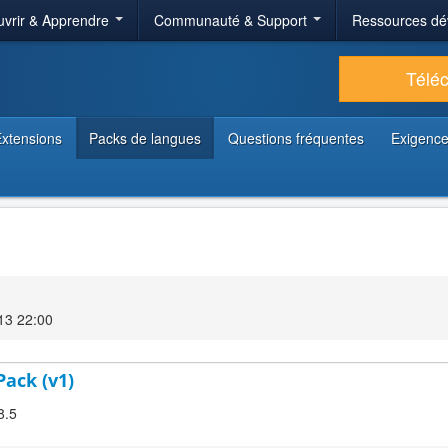
vrir & Apprendre
Communauté & Support
Ressources dé
Télé
xtensions
Packs de langues
Questions fréquentes
Exigence
13 22:00
Pack (v1)
8.5