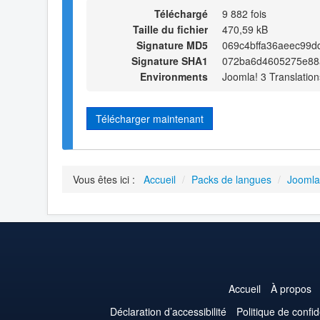
Téléchargé
9 882 fois
Taille du fichier
470,59 kB
Signature MD5
069c4bffa36aeec99d
Signature SHA1
072ba6d4605275e88
Environments
Joomla! 3 Translation
Télécharger maintenant
Vous êtes ici :
Accueil
/
Packs de langues
/
Joomla
Accueil
À propos
Déclaration d’accessibilité
Politique de confid