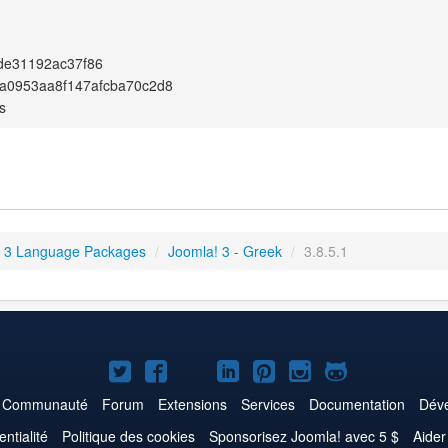
de31192ac37f86
a0953aa8f147afcba70c2d8
s
 3 Language Packages
/
Joomla! 3 - Greek
/
3.8.5.1
Joomla!
Joomla!
Joomla!
Joomla!
Joomla!
Joomla!
Joomla!
sur
sur
sur
sur
sur
sur
sur
Communauté
Forum
Extensions
Services
Documentation
Déve
Twitter
Facebook
YouTube
LinkedIn
Pinterest
Instagram
GitHub
entialité
Politique des cookies
Sponsorisez Joomla! avec 5 $
Aider