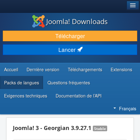
®
JOOMLA!
Joomla! Downloads
TÉLÉCHARGER & ÉTENDRE
Télécharger
DÉCOUVRIR & APPRENDRE
Lancer
COMMUNAUTÉ & SUPPORT
RESSOURCES DÉVELOPPEURS
Accueil
Dernière version
Téléchargements
Extensions
Packs de langues
Questions fréquentes
Exigences techniques
Documentation de l’API
Français
Joomla! 3 - Georgian 3.9.27.1
Stable