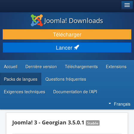
®
JOOMLA!
Joomla! Downloads
TÉLÉCHARGER & ÉTENDRE
Télécharger
DÉCOUVRIR & APPRENDRE
Lancer
COMMUNAUTÉ & SUPPORT
RESSOURCES DÉVELOPPEURS
Accueil
Dernière version
Téléchargements
Extensions
Packs de langues
Questions fréquentes
Exigences techniques
Documentation de l’API
Français
Joomla! 3 - Georgian 3.5.0.1
Stable