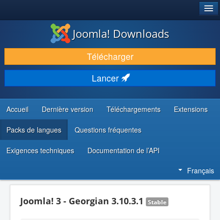
®
JOOMLA!
Joomla! Downloads
TÉLÉCHARGER & ÉTENDRE
Télécharger
DÉCOUVRIR & APPRENDRE
Lancer
COMMUNAUTÉ & SUPPORT
RESSOURCES DÉVELOPPEURS
Accueil
Dernière version
Téléchargements
Extensions
Packs de langues
Questions fréquentes
Exigences techniques
Documentation de l’API
Français
Joomla! 3 - Georgian 3.10.3.1
Stable