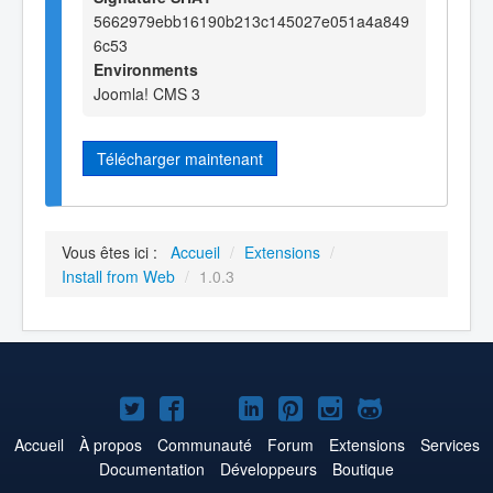
5662979ebb16190b213c145027e051a4a849
6c53
Environments
Joomla! CMS 3
Télécharger maintenant
Vous êtes ici :
Accueil
/
Extensions
/
Install from Web
/
1.0.3
Joomla!
Joomla!
Joomla!
Joomla!
Joomla!
Joomla!
Joomla!
sur
sur
sur
sur
sur
sur
sur
Accueil
À propos
Communauté
Forum
Extensions
Services
Documentation
Développeurs
Boutique
Twitter
Facebook
YouTube
LinkedIn
Pinterest
Instagram
GitHub