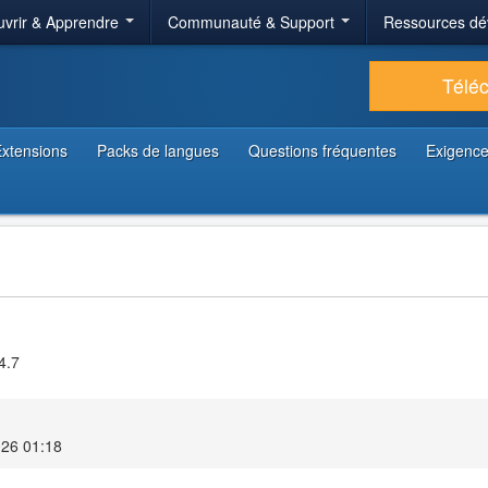
vrir & Apprendre
Communauté & Support
Ressources dé
Télé
xtensions
Packs de langues
Questions fréquentes
Exigence
4.7
026 01:18