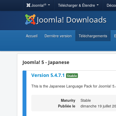
®
Joomla!
Télécharger & Étendre
Décou
Joomla! Downloads
Accueil
Dernière version
Téléchargements
E
Joomla! 5 - Japanese
Version 5.4.7.1
Stable
This is the Japanese Language Pack for Joomla! 5.
Maturity
Stable
Publiée le
dimanche 19 juillet 2