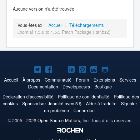
Aucune version n'a été trouvée
Vous êtes ici :
Accueil
/
Téléchargements
/
Joomla! 1.5.0 to 1.5.3 Patch Package (.tar.bz2)
Joomla!
Joomla!
Joomla!
Joomla!
Joomla!
Joomla!
Joomla!
sur
sur
sur
sur
sur
sur
sur
Accueil
À propos
Communauté
Forum
Extensions
Services
Documentation
Développeurs
Boutique
Twitter
Facebook
YouTube
LinkedIn
Pinterest
Instagram
GitHub
Déclaration d’accessibilité
Politique de confidentialité
Politique des
cookies
Sponsorisez Joomla! avec 5 $
Aider à traduire
Signaler
un problème
Connexion
© 2005 - 2026
Open Source Matters, Inc.
Tous droits réservés.