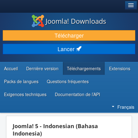
®
JOOMLA!
Joomla! Downloads
TÉLÉCHARGER & ÉTENDRE
Télécharger
DÉCOUVRIR & APPRENDRE
Lancer
COMMUNAUTÉ & SUPPORT
RESSOURCES DÉVELOPPEURS
Accueil
Dernière version
Téléchargements
Extensions
Packs de langues
Questions fréquentes
Exigences techniques
Documentation de l’API
Français
Joomla! 5 - Indonesian (Bahasa
Indonesia)