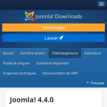
®
JOOMLA!
Joomla! Downloads
TÉLÉCHARGER & ÉTENDRE
Télécharger
DÉCOUVRIR & APPRENDRE
Lancer
COMMUNAUTÉ & SUPPORT
RESSOURCES DÉVELOPPEURS
Accueil
Dernière version
Téléchargements
Extensions
Packs de langues
Questions fréquentes
Exigences techniques
Documentation de l’API
Français
Joomla! 4.4.0