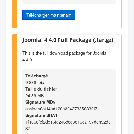
Télécharger maintenant
Joomla! 4.4.0 Full Package (.tar.gz)
This is the full download package for Joomla!
4.4.0
Téléchargé
9 836 fois
Taille du fichier
24,39 MB
Signature MD5
cccfeaa6c1f4ad120a324373858330f7
Signature SHA1
1f1668fcf2db16fd246dcd3d16ca197d8492d3
37