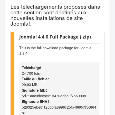
Les téléchargements proposés dans
cette section sont destinés aux
nouvelles installations de site
Joomla!.
Joomla! 4.4.0 Full Package (.zip)
This is the full download package for Joomla!
4.4.0
Téléchargé
24 700 fois
Taille du fichier
29,93 MB
Signature MD5
5d71aac0decbe213470d5bd8f7559008
Signature SHA1
b29325ebe8f125bbfa8996c25fb4860d35c664
b1