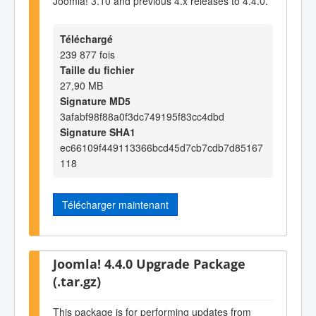
Joomla! 3.10 and previous 4.x releases to 4.4.0.
Téléchargé
239 877 fois
Taille du fichier
27,90 MB
Signature MD5
3afabf98f88a0f3dc749195f83cc4dbd
Signature SHA1
ec66109f449113366bcd45d7cb7cdb7d85167
118
Télécharger maintenant
Joomla! 4.4.0 Upgrade Package
(.tar.gz)
This package is for performing updates from