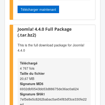
Télécharger maintenant
Joomla! 4.4.0 Full Package
(.tar.bz2)
This is the full download package for Joomla!
4.4.0
Téléchargé
4 767 fois
Taille du fichier
20,67 MB
Signature MD5
6932dbf0543bb53d88675de36ac0a624
Signature SHA1
7ef5e8e5c8262babac5a454f83df3ce330fe22
ed