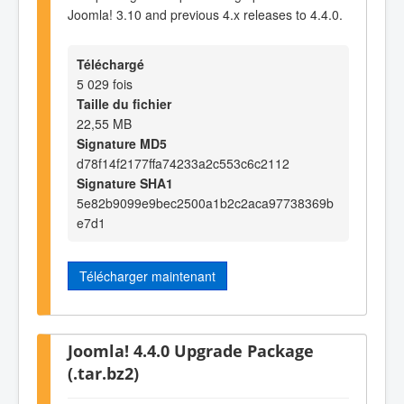
Joomla! 3.10 and previous 4.x releases to 4.4.0.
Téléchargé
5 029 fois
Taille du fichier
22,55 MB
Signature MD5
d78f14f2177ffa74233a2c553c6c2112
Signature SHA1
5e82b9099e9bec2500a1b2c2aca97738369b
e7d1
Télécharger maintenant
Joomla! 4.4.0 Upgrade Package
(.tar.bz2)