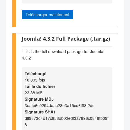
Télécharger maintenant
Joomla! 4.3.2 Full Package (.tar.gz)
This is the full download package for Joomla!
4.3.2
Téléchargé
10 003 fois
Taille du fichier
23,88 MB
Signature MD5
3eafb6c9294daac28e3a15cd6f68f2de
Signature SHA1
dff9873d4d17c858db02edf3a7896c0848fb09f
8