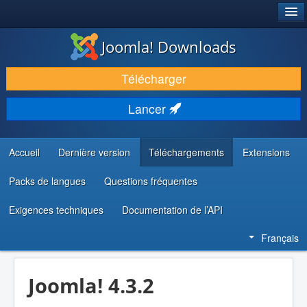
®
JOOMLA!
Joomla! Downloads
TÉLÉCHARGER & ÉTENDRE
Télécharger
DÉCOUVRIR & APPRENDRE
Lancer
COMMUNAUTÉ & SUPPORT
RESSOURCES DÉVELOPPEURS
Accueil
Dernière version
Téléchargements
Extensions
Packs de langues
Questions fréquentes
Exigences techniques
Documentation de l’API
Français
Joomla! 4.3.2