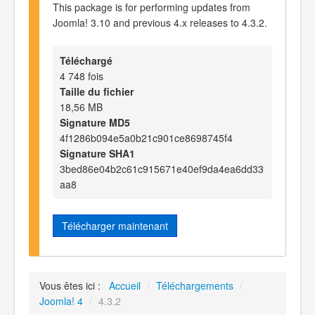
This package is for performing updates from
Joomla! 3.10 and previous 4.x releases to 4.3.2.
Téléchargé
4 748 fois
Taille du fichier
18,56 MB
Signature MD5
4f1286b094e5a0b21c901ce8698745f4
Signature SHA1
3bed86e04b2c61c915671e40ef9da4ea6dd33
aa8
Télécharger maintenant
Vous êtes ici :
Accueil
/
Téléchargements
/
Joomla! 4
/
4.3.2