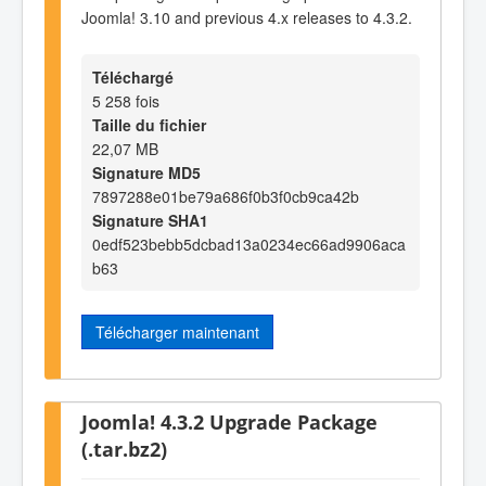
Joomla! 3.10 and previous 4.x releases to 4.3.2.
Téléchargé
5 258 fois
Taille du fichier
22,07 MB
Signature MD5
7897288e01be79a686f0b3f0cb9ca42b
Signature SHA1
0edf523bebb5dcbad13a0234ec66ad9906aca
b63
Télécharger maintenant
Joomla! 4.3.2 Upgrade Package
(.tar.bz2)