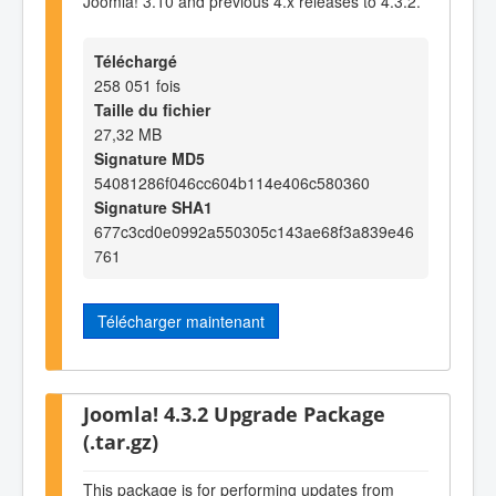
Joomla! 3.10 and previous 4.x releases to 4.3.2.
Téléchargé
258 051 fois
Taille du fichier
27,32 MB
Signature MD5
54081286f046cc604b114e406c580360
Signature SHA1
677c3cd0e0992a550305c143ae68f3a839e46
761
Télécharger maintenant
Joomla! 4.3.2 Upgrade Package
(.tar.gz)
This package is for performing updates from