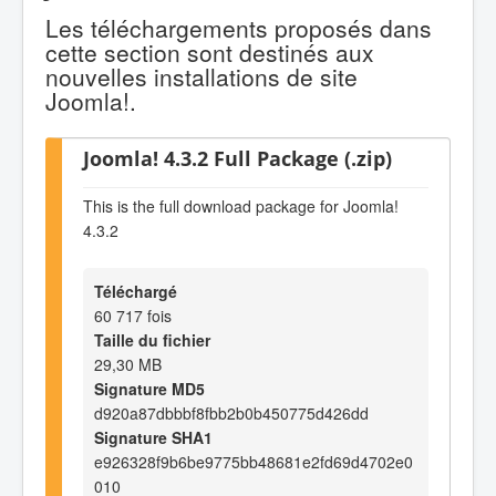
Les téléchargements proposés dans
cette section sont destinés aux
nouvelles installations de site
Joomla!.
Joomla! 4.3.2 Full Package (.zip)
This is the full download package for Joomla!
4.3.2
Téléchargé
60 717 fois
Taille du fichier
29,30 MB
Signature MD5
d920a87dbbbf8fbb2b0b450775d426dd
Signature SHA1
e926328f9b6be9775bb48681e2fd69d4702e0
010