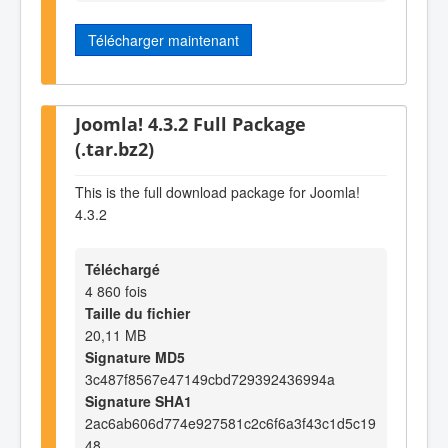
Télécharger maintenant
Joomla! 4.3.2 Full Package
(.tar.bz2)
This is the full download package for Joomla!
4.3.2
Téléchargé
4 860 fois
Taille du fichier
20,11 MB
Signature MD5
3c487f8567e47149cbd729392436994a
Signature SHA1
2ac6ab606d774e927581c2c6f6a3f43c1d5c19
48