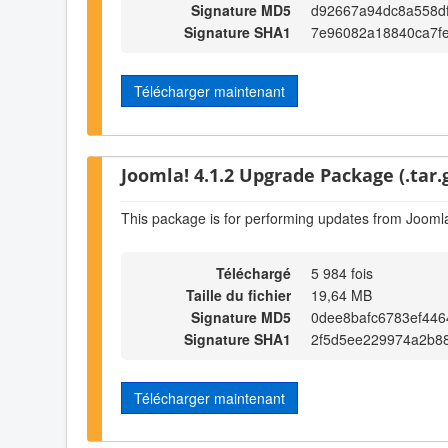
Signature MD5
d92667a94dc8a558d
Signature SHA1
7e96082a18840ca7f
Télécharger maintenant
Joomla! 4.1.2 Upgrade Package (.tar.
This package is for performing updates from Joomla
Téléchargé
5 984 fois
Taille du fichier
19,64 MB
Signature MD5
0dee8bafc6783ef446
Signature SHA1
2f5d5ee229974a2b8
Télécharger maintenant