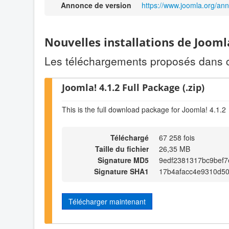
Annonce de version
https://www.joomla.org/an
Nouvelles installations de Jooml
Les téléchargements proposés dans cet
Joomla! 4.1.2 Full Package (.zip)
This is the full download package for Joomla! 4.1.2
Téléchargé
67 258 fois
Taille du fichier
26,35 MB
Signature MD5
9edf2381317bc9bef7
Signature SHA1
17b4afacc4e9310d5
Télécharger maintenant