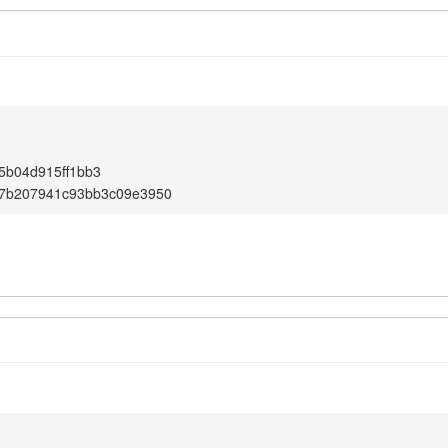
5b04d915ff1bb3
77b207941c93bb3c09e3950