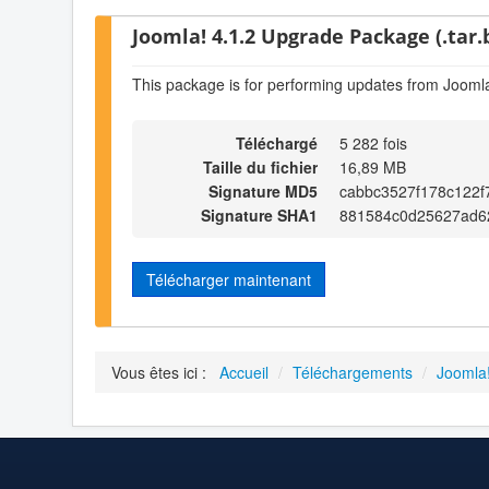
Joomla! 4.1.2 Upgrade Package (.tar.
This package is for performing updates from Joomla
Téléchargé
5 282 fois
Taille du fichier
16,89 MB
Signature MD5
cabbc3527f178c122
Signature SHA1
881584c0d25627ad6
Télécharger maintenant
Vous êtes ici :
Accueil
/
Téléchargements
/
Joomla