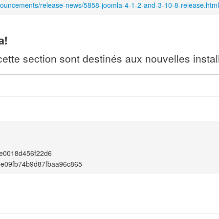
nouncements/release-news/5858-joomla-4-1-2-and-3-10-8-release.html
a!
te section sont destinés aux nouvelles install
e0018d456f22d6
0e09fb74b9d87fbaa96c865