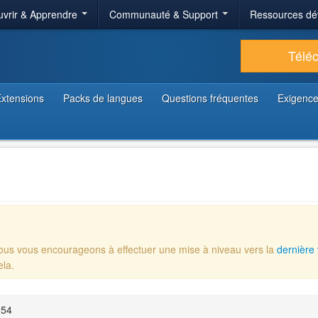
vrir & Apprendre
Communauté & Support
Ressources dé
Télé
xtensions
Packs de langues
Questions fréquentes
Exigence
Nous vous encourageons à effectuer une mise à niveau vers la
dernière 
ela.
:54