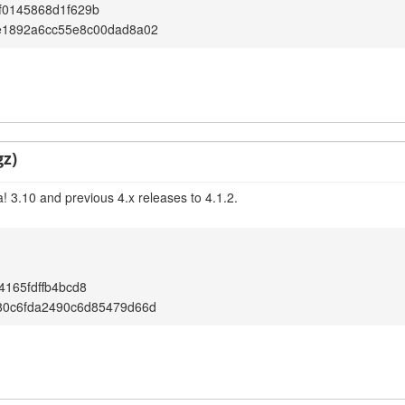
f0145868d1f629b
e1892a6cc55e8c00dad8a02
gz)
! 3.10 and previous 4.x releases to 4.1.2.
4165fdffb4bcd8
80c6fda2490c6d85479d66d