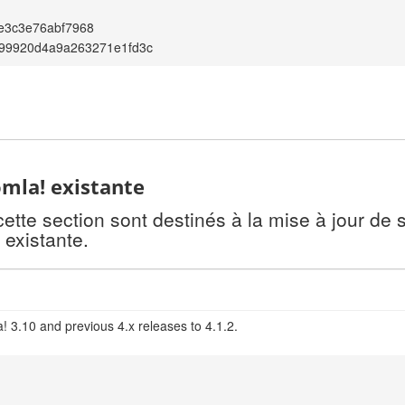
e3c3e76abf7968
599920d4a9a263271e1fd3c
omla! existante
te section sont destinés à la mise à jour de s
 existante.
! 3.10 and previous 4.x releases to 4.1.2.