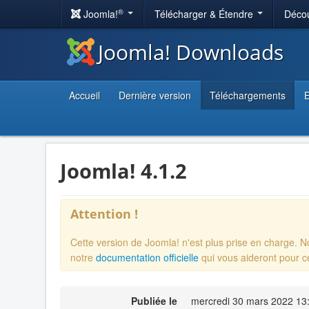
®
Joomla!
Télécharger & Étendre
Décou
Joomla! Downloads
Accueil
Dernière version
Téléchargements
E
Joomla! 4.1.2
Attention !
Cette version de Joomla! n'est plus prise en charge. 
notre
documentation officielle
qui vous aideront pour c
Publiée le
mercredi 30 mars 2022 13