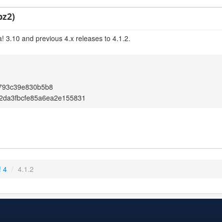
bz2)
! 3.10 and previous 4.x releases to 4.1.2.
f793c39e830b5b8
2da3fbcfe85a6ea2e155831
! 4
/
4.1.2