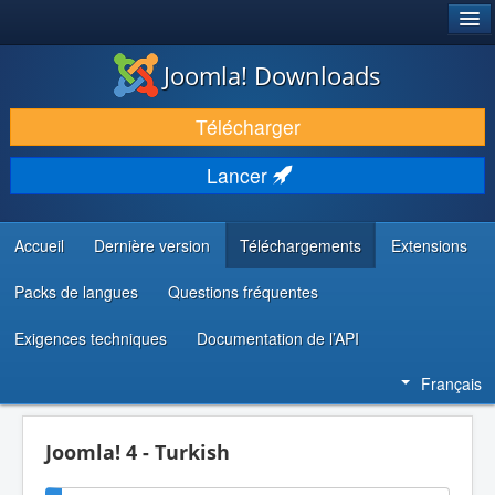
®
JOOMLA!
Joomla! Downloads
TÉLÉCHARGER & ÉTENDRE
Télécharger
DÉCOUVRIR & APPRENDRE
Lancer
COMMUNAUTÉ & SUPPORT
RESSOURCES DÉVELOPPEURS
Accueil
Dernière version
Téléchargements
Extensions
Packs de langues
Questions fréquentes
Exigences techniques
Documentation de l’API
Français
Joomla! 4 - Turkish