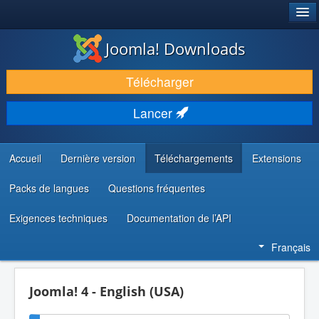
®
JOOMLA!
Joomla! Downloads
TÉLÉCHARGER & ÉTENDRE
Télécharger
DÉCOUVRIR & APPRENDRE
Lancer
COMMUNAUTÉ & SUPPORT
RESSOURCES DÉVELOPPEURS
Accueil
Dernière version
Téléchargements
Extensions
Packs de langues
Questions fréquentes
Exigences techniques
Documentation de l’API
Français
Joomla! 4 - English (USA)