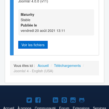
Joomla! 4.0.0 (v11)
Maturity
Stable
Publiée le
vendredi 20 août 2021 13:11
Voir les fichiers
Vous êtes ici :
Accueil
/
Téléchargements
/
Joomla! 4 - English (USA)
Joomla!
Joomla!
Joomla!
Joomla!
Joomla!
Joomla!
Joomla!
sur
sur
sur
sur
sur
sur
sur
Accueil
À propos
Communauté
Forum
Extensions
Services