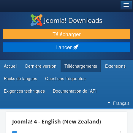
®
JOOMLA!
Joomla! Downloads
TÉLÉCHARGER & ÉTENDRE
Télécharger
DÉCOUVRIR & APPRENDRE
Lancer
COMMUNAUTÉ & SUPPORT
RESSOURCES DÉVELOPPEURS
Accueil
Dernière version
Téléchargements
Extensions
Packs de langues
Questions fréquentes
Exigences techniques
Documentation de l’API
Français
Joomla! 4 - English (New Zealand)