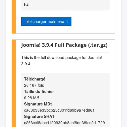
b4
Télécharger maintenant
Joomla! 3.9.4 Full Package (.tar.gz)
This is the full download package for Joomla!
3.9.4
Téléchargé
26 167 fois
Taille du fichier
9,28 MB
Signature MD5
ca63b33e33bcb25c301fd69b9a7ed861
Signature SHA1
c263ccf8abcd120930bb8acf8dd38fcc2d1729