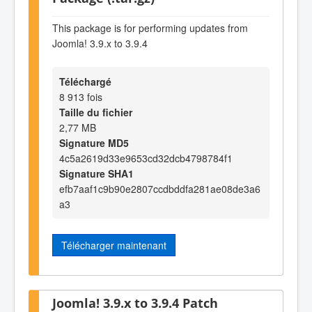
This package is for performing updates from
Joomla! 3.9.x to 3.9.4
Téléchargé
8 913 fois
Taille du fichier
2,77 MB
Signature MD5
4c5a2619d33e9653cd32dcb4798784f1
Signature SHA1
efb7aaf1c9b90e2807ccdbddfa281ae08de3a6
a3
Télécharger maintenant
Joomla! 3.9.x to 3.9.4 Patch