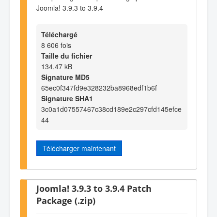
Joomla! 3.9.3 to 3.9.4
Téléchargé
8 606 fois
Taille du fichier
134,47 kB
Signature MD5
65ec0f347fd9e328232ba8968edf1b6f
Signature SHA1
3c0a1d07557467c38cd189e2c297cfd145efce
44
Télécharger maintenant
Joomla! 3.9.3 to 3.9.4 Patch
Package (.zip)