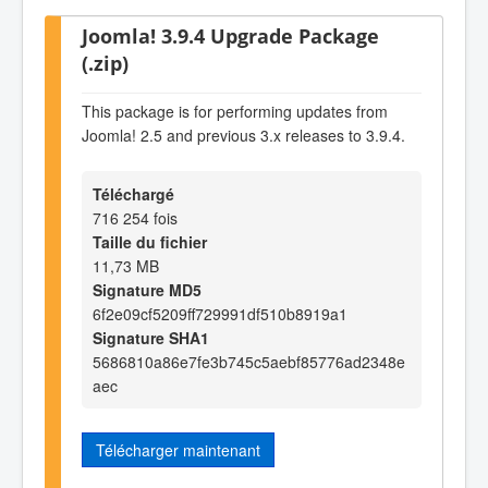
Joomla! 3.9.4 Upgrade Package
(.zip)
This package is for performing updates from
Joomla! 2.5 and previous 3.x releases to 3.9.4.
Téléchargé
716 254 fois
Taille du fichier
11,73 MB
Signature MD5
6f2e09cf5209ff729991df510b8919a1
Signature SHA1
5686810a86e7fe3b745c5aebf85776ad2348e
aec
Télécharger maintenant