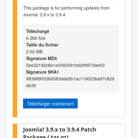
This package is for performing updates from
Joomla! 3.9.x to 3.9.4
Téléchargé
6 260 fois
Taille du fichier
2,02 MB
Signature MD5
5ee32192c8e1e2560091b629967dae53
Signature SHA1
983989533b0083dda5b1ac119023ba97c829
de39
Télécharger maintenant
Joomla! 3.9.x to 3.9.4 Patch
Package (.tar.gz)