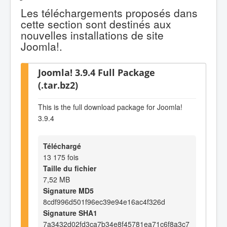
Les téléchargements proposés dans
cette section sont destinés aux
nouvelles installations de site
Joomla!.
Joomla! 3.9.4 Full Package
(.tar.bz2)
This is the full download package for Joomla!
3.9.4
Téléchargé
13 175 fois
Taille du fichier
7,52 MB
Signature MD5
8cdf996d501f96ec39e94e16ac4f326d
Signature SHA1
7a3432d02fd3ca7b34e8f45781ea71c6f8a3c7