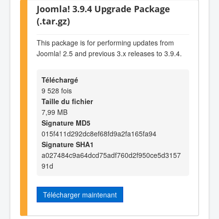
Joomla! 3.9.4 Upgrade Package
(.tar.gz)
This package is for performing updates from
Joomla! 2.5 and previous 3.x releases to 3.9.4.
Téléchargé
9 528 fois
Taille du fichier
7,99 MB
Signature MD5
015f411d292dc8ef68fd9a2fa165fa94
Signature SHA1
a027484c9a64dcd75adf760d2f950ce5d3157
91d
Télécharger maintenant