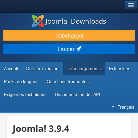
®
JOOMLA!
Joomla! Downloads
TÉLÉCHARGER & ÉTENDRE
Télécharger
DÉCOUVRIR & APPRENDRE
Lancer
COMMUNAUTÉ & SUPPORT
RESSOURCES DÉVELOPPEURS
Accueil
Dernière version
Téléchargements
Extensions
Packs de langues
Questions fréquentes
Exigences techniques
Documentation de l’API
Français
Joomla! 3.9.4