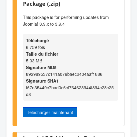
Package (.zip)
This package is for performing updates from
Joomla! 3.9.x to 3.9.4
Téléchargé
6 759 fois
Taille du fichier
5,03 MB
Signature MD5
892989537c141a076baec2404aaf1886
Signature SHA1
f67d35449c7bad0c6cf764623944f894c28c25
d8
Télécharger maintenant