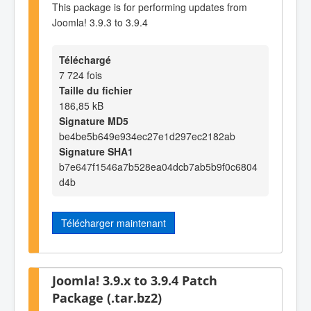
This package is for performing updates from
Joomla! 3.9.3 to 3.9.4
Téléchargé
7 724 fois
Taille du fichier
186,85 kB
Signature MD5
be4be5b649e934ec27e1d297ec2182ab
Signature SHA1
b7e647f1546a7b528ea04dcb7ab5b9f0c6804
d4b
Télécharger maintenant
Joomla! 3.9.x to 3.9.4 Patch
Package (.tar.bz2)