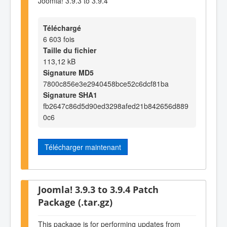
Joomla! 3.9.3 to 3.9.4
Téléchargé
6 603 fois
Taille du fichier
113,12 kB
Signature MD5
7800c856e3e2940458bce52c6dcf81ba
Signature SHA1
fb2647c86d5d90ed3298afed21b842656d889
0c6
Télécharger maintenant
Joomla! 3.9.3 to 3.9.4 Patch
Package (.tar.gz)
This package is for performing updates from