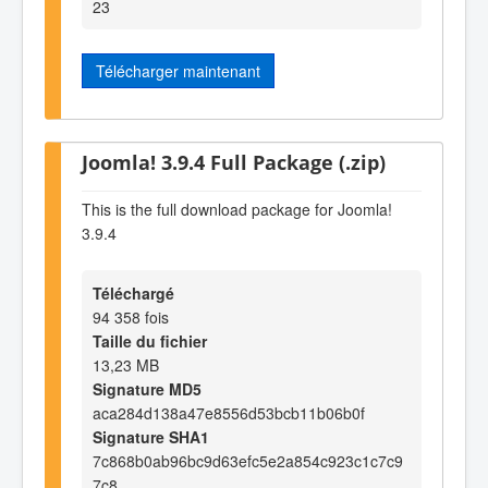
23
Télécharger maintenant
Joomla! 3.9.4 Full Package (.zip)
This is the full download package for Joomla!
3.9.4
Téléchargé
94 358 fois
Taille du fichier
13,23 MB
Signature MD5
aca284d138a47e8556d53bcb11b06b0f
Signature SHA1
7c868b0ab96bc9d63efc5e2a854c923c1c7c9
7c8