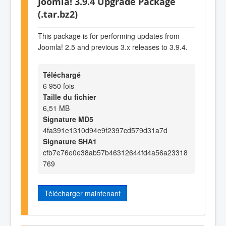
Joomla! 3.9.4 Upgrade Package
(.tar.bz2)
This package is for performing updates from
Joomla! 2.5 and previous 3.x releases to 3.9.4.
Téléchargé
6 950 fois
Taille du fichier
6,51 MB
Signature MD5
4fa391e1310d94e9f2397cd579d31a7d
Signature SHA1
cfb7e76e0e38ab57b46312644fd4a56a23318
769
Télécharger maintenant