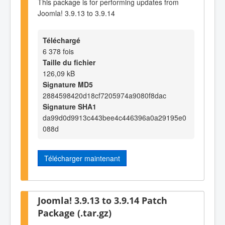
This package is for performing updates from
Joomla! 3.9.13 to 3.9.14
Téléchargé
6 378 fois
Taille du fichier
126,09 kB
Signature MD5
2884598420d18cf7205974a9080f8dac
Signature SHA1
da99d0d9913c443bee4c446396a0a29195e0
088d
Télécharger maintenant
Joomla! 3.9.13 to 3.9.14 Patch
Package (.tar.gz)