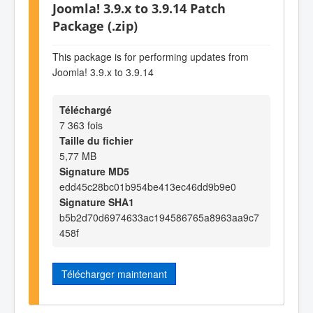
Joomla! 3.9.x to 3.9.14 Patch
Package (.zip)
This package is for performing updates from
Joomla! 3.9.x to 3.9.14
Téléchargé
7 363 fois
Taille du fichier
5,77 MB
Signature MD5
edd45c28bc01b954be413ec46dd9b9e0
Signature SHA1
b5b2d70d6974633ac194586765a8963aa9c7
458f
Télécharger maintenant