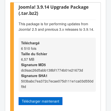
Joomla! 3.9.14 Upgrade Package
(.tar.bz2)
This package is for performing updates from
Joomla! 2.5 and previous 3.x releases to 3.9.14.
Téléchargé
6 510 fois
Taille du fichier
6,57 MB
Signature MD5
dc9aac26d5abb138bf1774b01e21673d
Signature SHA1
503babc7ea372c7ecae075d111e1ca03d550d
f9d
Télécharger maintenant