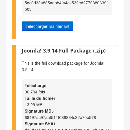
5dc6d33a885aabb4fa4ca532ed2779380639f
b03
Télécharger maintenant
Joomla! 3.9.14 Full Package (.zip)
This is the full download package for Joomla!
3.9.14
Téléchargé
96 794 fois
Taille du fichier
13,29 MB
Signature MD5
68497ac97aaf511f088834c32b70b578
Signature SHA1
da5d7dc962a53e48143eb4f683b735eb87087