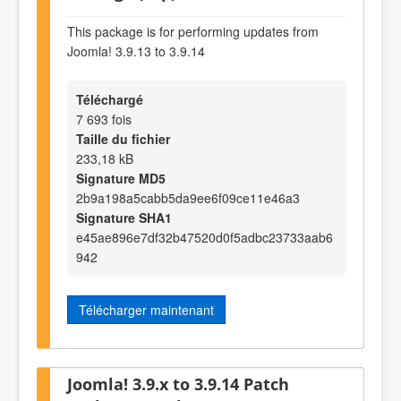
This package is for performing updates from
Joomla! 3.9.13 to 3.9.14
Téléchargé
7 693 fois
Taille du fichier
233,18 kB
Signature MD5
2b9a198a5cabb5da9ee6f09ce11e46a3
Signature SHA1
e45ae896e7df32b47520d0f5adbc23733aab6
942
Télécharger maintenant
Joomla! 3.9.x to 3.9.14 Patch