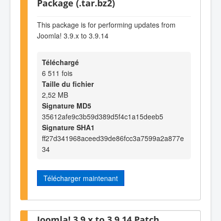
Package (.tar.bz2)
This package is for performing updates from
Joomla! 3.9.x to 3.9.14
Téléchargé
6 511 fois
Taille du fichier
2,52 MB
Signature MD5
35612afe9c3b59d389d5f4c1a15deeb5
Signature SHA1
ff27d341968aceed39de86fcc3a7599a2a877e
34
Télécharger maintenant
Joomla! 3.9.x to 3.9.14 Patch