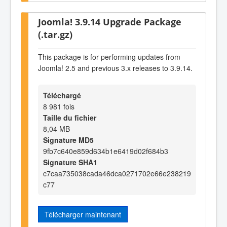
Joomla! 3.9.14 Upgrade Package
(.tar.gz)
This package is for performing updates from
Joomla! 2.5 and previous 3.x releases to 3.9.14.
Téléchargé
8 981 fois
Taille du fichier
8,04 MB
Signature MD5
9fb7c640e859d634b1e6419d02f684b3
Signature SHA1
c7caa735038cada46dca0271702e66e238219
c77
Télécharger maintenant