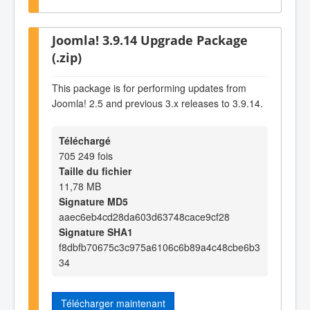
Joomla! 3.9.14 Upgrade Package
(.zip)
This package is for performing updates from
Joomla! 2.5 and previous 3.x releases to 3.9.14.
Téléchargé
705 249 fois
Taille du fichier
11,78 MB
Signature MD5
aaec6eb4cd28da603d63748cace9cf28
Signature SHA1
f8dbfb70675c3c975a6106c6b89a4c48cbe6b3
34
Télécharger maintenant