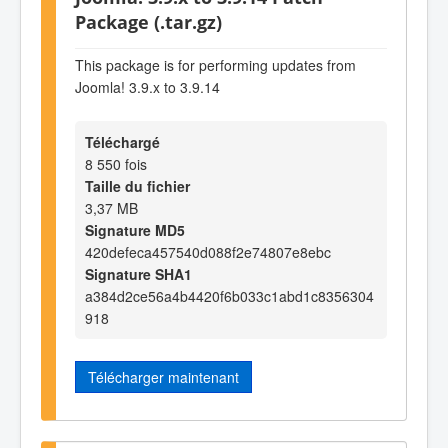
Package (.tar.gz)
This package is for performing updates from
Joomla! 3.9.x to 3.9.14
Téléchargé
8 550 fois
Taille du fichier
3,37 MB
Signature MD5
420defeca457540d088f2e74807e8ebc
Signature SHA1
a384d2ce56a4b4420f6b033c1abd1c8356304
918
Télécharger maintenant