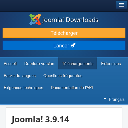
®
JOOMLA!
Joomla! Downloads
TÉLÉCHARGER & ÉTENDRE
Télécharger
DÉCOUVRIR & APPRENDRE
Lancer
COMMUNAUTÉ & SUPPORT
RESSOURCES DÉVELOPPEURS
Accueil
Dernière version
Téléchargements
Extensions
Packs de langues
Questions fréquentes
Exigences techniques
Documentation de l’API
Français
Joomla! 3.9.14