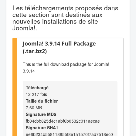
Les téléchargements proposés dans
cette section sont destinés aux
nouvelles installations de site
Joomla!.
Joomla! 3.9.14 Full Package
(.tar.bz2)
This is the full download package for Joomla!
3.9.14
Téléchargé
12 217 fois
Taille du fichier
7,60 MB
Signature MD5
fb04cbb825d4c1abf6b0532c011aecae
Signature SHA1
ee6b234b558118855f8e1a1570f7ad7518ec0