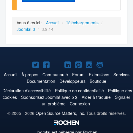
Vous êtes ici :
Accueil
/
Téléchargements
/
Joomla! 3
/
3.9.14
Joomla!
Joomla!
Joomla!
Joomla!
Joomla!
Joomla!
Joomla!
sur
sur
sur
sur
sur
sur
sur
Accueil
À propos
Communauté
Forum
Extensions
Services
Documentation
Développeurs
Boutique
Twitter
Facebook
YouTube
LinkedIn
Pinterest
Instagram
GitHub
Déclaration d’accessibilité
Politique de confidentialité
Politique des
cookies
Sponsorisez Joomla! avec 5 $
Aider à traduire
Signaler
un problème
Connexion
© 2005 - 2026
Open Source Matters, Inc.
Tous droits réservés.
Joomla!
est hébergé par Rochen