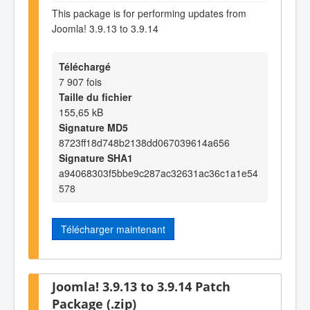
This package is for performing updates from
Joomla! 3.9.13 to 3.9.14
Téléchargé
7 907 fois
Taille du fichier
155,65 kB
Signature MD5
8723ff18d748b2138dd067039614a656
Signature SHA1
a94068303f5bbe9c287ac32631ac36c1a1e54
578
Télécharger maintenant
Joomla! 3.9.13 to 3.9.14 Patch
Package (.zip)