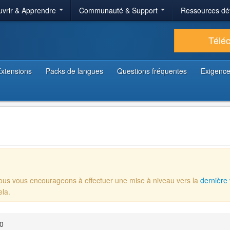
vrir & Apprendre
Communauté & Support
Ressources dé
Télé
xtensions
Packs de langues
Questions fréquentes
Exigence
Nous vous encourageons à effectuer une mise à niveau vers la
dernière 
ela.
00