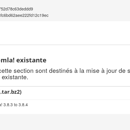
752d78c63deddd9
fc6bd62aee222fd12c19ec
omla! existante
te section sont destinés à la mise à jour de s
 existante.
.tar.bz2)
 3.8.3 to 3.8.4