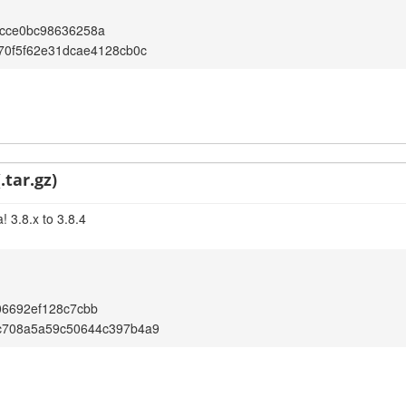
cce0bc98636258a
70f5f62e31dcae4128cb0c
.tar.gz)
 3.8.x to 3.8.4
06692ef128c7cbb
c708a5a59c50644c397b4a9