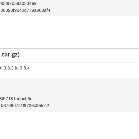
00387b58a0334e9
906323f9240d779a668af4
.tar.gz)
 3.8.3 to 3.8.4
8f57181adbcb5d
b673807c1fff726c2efcc2