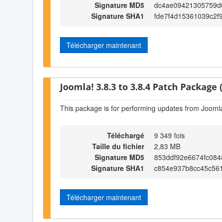
Signature MD5
dc4ae09421305759d
Signature SHA1
fde7f4d15361039c2f
Télécharger maintenant
Joomla! 3.8.3 to 3.8.4 Patch Package (
This package is for performing updates from Joomla!
Téléchargé
9 349 fois
Taille du fichier
2,83 MB
Signature MD5
853ddf92e6674fc084
Signature SHA1
c854e937b8cc45c561
Télécharger maintenant