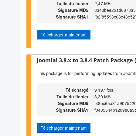
Taille du fichier
2,47 MB
Signature MD5
3340bee22ad6678a5
Signature SHA1
f82f85593c03c43e52
Télécharger maintenant
Joomla! 3.8.x to 3.8.4 Patch Package (
This package is for performing updates from Joomla!
Téléchargé
9 197 fois
Taille du fichier
3,30 MB
Signature MD5
f48bc6aa31a907542
Signature SHA1
f0485544b1209e8a3
Télécharger maintenant