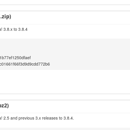
.zip)
 3.8.x to 3.8.4
b77ef1250dfaef
c01661f66f3d9d9cdd772b6
bz2)
 2.5 and previous 3.x releases to 3.8.4.