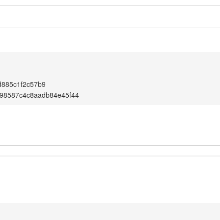
d885c1f2c57b9
d98587c4c8aadb84e45f44