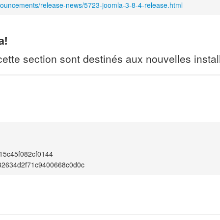
nouncements/release-news/5723-joomla-3-8-4-release.html
a!
te section sont destinés aux nouvelles install
15c45f082cf0144
32634d2f71c9400668c0d0c