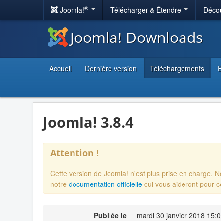
®
Joomla!
Télécharger & Étendre
Décou
Joomla! Downloads
Accueil
Dernière version
Téléchargements
E
Joomla! 3.8.4
Attention !
Cette version de Joomla! n'est plus prise en charge. 
notre
documentation officielle
qui vous aideront pour c
Publiée le
mardi 30 janvier 2018 15: