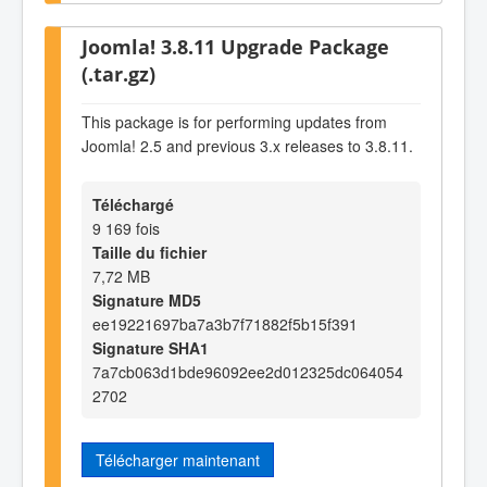
Joomla! 3.8.11 Upgrade Package
(.tar.gz)
This package is for performing updates from
Joomla! 2.5 and previous 3.x releases to 3.8.11.
Téléchargé
9 169 fois
Taille du fichier
7,72 MB
Signature MD5
ee19221697ba7a3b7f71882f5b15f391
Signature SHA1
7a7cb063d1bde96092ee2d012325dc064054
2702
Télécharger maintenant