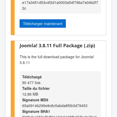
e17a3451d53c4f2d1a0003a54f796a7a04b2f7
2c
Télécharger maintenant
Joomla! 3.8.11 Full Package (.zip)
This is the full download package for Joomla!
3.8.11
Téléchargé
90 477 fois
Taille du fichier
12,86 MB
Signature MD5
65a0914b299e8c8c5abda8f0b3d79453
Signature SHA1
590bdec650ef5df2117dc9428fbd37befe79a6