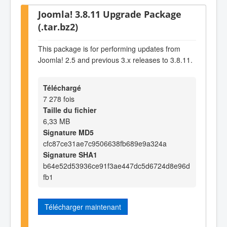
Joomla! 3.8.11 Upgrade Package
(.tar.bz2)
This package is for performing updates from
Joomla! 2.5 and previous 3.x releases to 3.8.11.
Téléchargé
7 278 fois
Taille du fichier
6,33 MB
Signature MD5
cfc87ce31ae7c9506638fb689e9a324a
Signature SHA1
b64e52d53936ce91f3ae447dc5d6724d8e96d
fb1
Télécharger maintenant