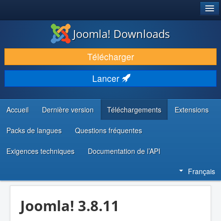
®
JOOMLA!
Joomla! Downloads
TÉLÉCHARGER & ÉTENDRE
Télécharger
DÉCOUVRIR & APPRENDRE
Lancer
COMMUNAUTÉ & SUPPORT
RESSOURCES DÉVELOPPEURS
Accueil
Dernière version
Téléchargements
Extensions
Packs de langues
Questions fréquentes
Exigences techniques
Documentation de l’API
Français
Joomla! 3.8.11