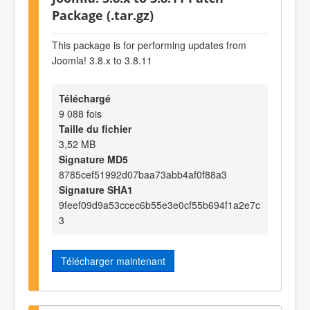
Package (.tar.gz)
This package is for performing updates from
Joomla! 3.8.x to 3.8.11
Téléchargé
9 088 fois
Taille du fichier
3,52 MB
Signature MD5
8785cef51992d07baa73abb4af0f88a3
Signature SHA1
9feef09d9a53ccec6b55e3e0cf55b694f1a2e7c
3
Télécharger maintenant