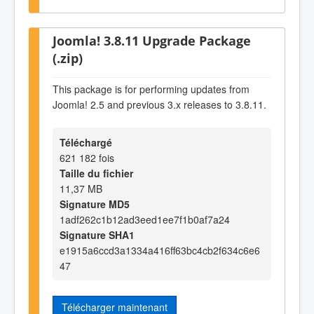
Joomla! 3.8.11 Upgrade Package
(.zip)
This package is for performing updates from
Joomla! 2.5 and previous 3.x releases to 3.8.11.
Téléchargé
621 182 fois
Taille du fichier
11,37 MB
Signature MD5
1adf262c1b12ad3eed1ee7f1b0af7a24
Signature SHA1
e1915a6ccd3a1334a416ff63bc4cb2f634c6e6
47
Télécharger maintenant