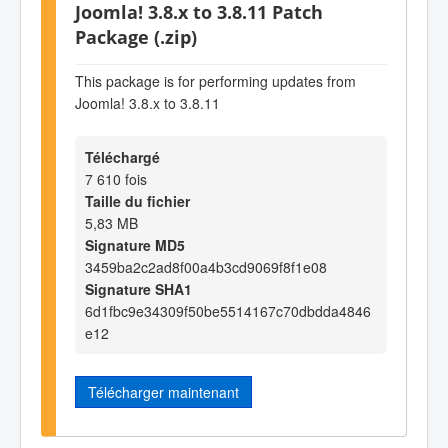
Joomla! 3.8.x to 3.8.11 Patch
Package (.zip)
This package is for performing updates from
Joomla! 3.8.x to 3.8.11
Téléchargé
7 610 fois
Taille du fichier
5,83 MB
Signature MD5
3459ba2c2ad8f00a4b3cd9069f8f1e08
Signature SHA1
6d1fbc9e34309f50be5514167c70dbdda4846
e12
Télécharger maintenant