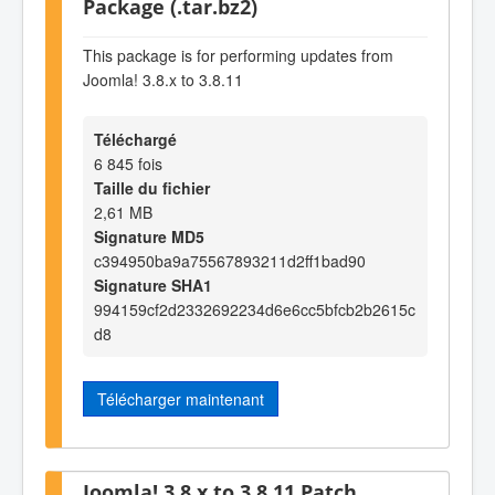
Package (.tar.bz2)
This package is for performing updates from
Joomla! 3.8.x to 3.8.11
Téléchargé
6 845 fois
Taille du fichier
2,61 MB
Signature MD5
c394950ba9a75567893211d2ff1bad90
Signature SHA1
994159cf2d2332692234d6e6cc5bfcb2b2615c
d8
Télécharger maintenant
Joomla! 3.8.x to 3.8.11 Patch