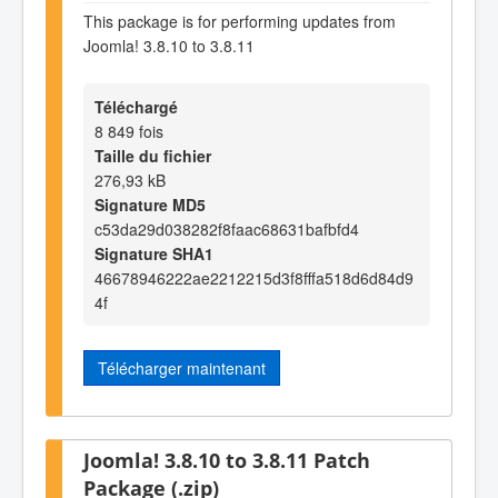
This package is for performing updates from
Joomla! 3.8.10 to 3.8.11
Téléchargé
8 849 fois
Taille du fichier
276,93 kB
Signature MD5
c53da29d038282f8faac68631bafbfd4
Signature SHA1
46678946222ae2212215d3f8fffa518d6d84d9
4f
Télécharger maintenant
Joomla! 3.8.10 to 3.8.11 Patch
Package (.zip)