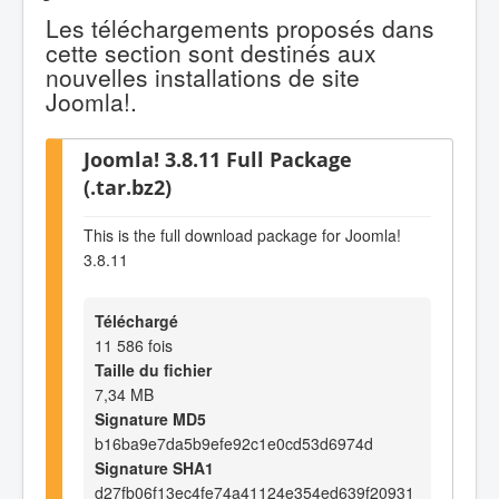
Les téléchargements proposés dans
cette section sont destinés aux
nouvelles installations de site
Joomla!.
Joomla! 3.8.11 Full Package
(.tar.bz2)
This is the full download package for Joomla!
3.8.11
Téléchargé
11 586 fois
Taille du fichier
7,34 MB
Signature MD5
b16ba9e7da5b9efe92c1e0cd53d6974d
Signature SHA1
d27fb06f13ec4fe74a41124e354ed639f20931