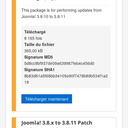
This package is for performing updates from
Joomla! 3.8.10 to 3.8.11
Téléchargé
8 165 fois
Taille du fichier
365,00 kB
Signature MD5
5d8cc9bf937de09a639987feb4c456d0
Signature SHA1
8b83d61a5f68bb34105e90f7478b89b534f1a2
19
Télécharger maintenant
Joomla! 3.8.x to 3.8.11 Patch