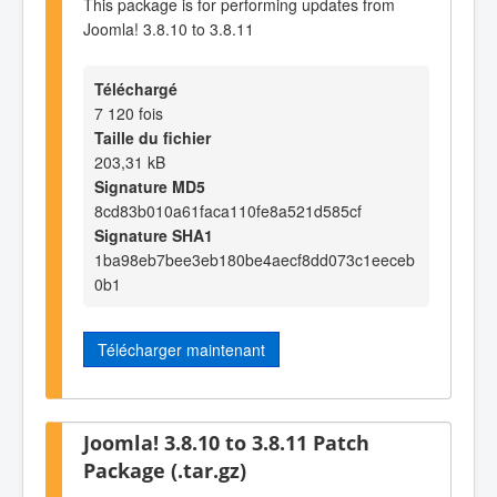
This package is for performing updates from
Joomla! 3.8.10 to 3.8.11
Téléchargé
7 120 fois
Taille du fichier
203,31 kB
Signature MD5
8cd83b010a61faca110fe8a521d585cf
Signature SHA1
1ba98eb7bee3eb180be4aecf8dd073c1eeceb
0b1
Télécharger maintenant
Joomla! 3.8.10 to 3.8.11 Patch
Package (.tar.gz)