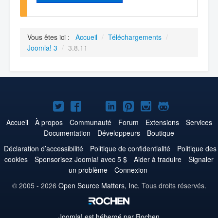
Vous êtes ici :
Accueil
/
Téléchargements
/
Joomla! 3
/
3.8.11
Joomla!
Joomla!
Joomla!
Joomla!
Joomla!
Joomla!
Joomla!
sur
sur
sur
sur
sur
sur
sur
Accueil
À propos
Communauté
Forum
Extensions
Services
Documentation
Développeurs
Boutique
Twitter
Facebook
YouTube
LinkedIn
Pinterest
Instagram
GitHub
Déclaration d’accessibilité
Politique de confidentialité
Politique des
cookies
Sponsorisez Joomla! avec 5 $
Aider à traduire
Signaler
un problème
Connexion
© 2005 - 2026
Open Source Matters, Inc.
Tous droits réservés.
Joomla!
est hébergé par Rochen