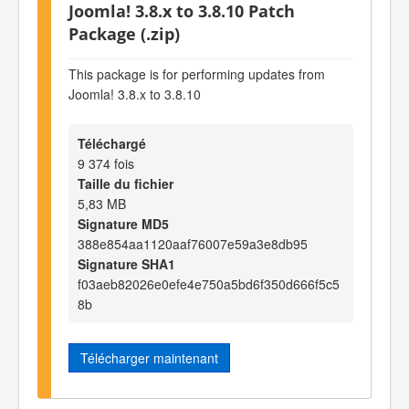
Joomla! 3.8.x to 3.8.10 Patch
Package (.zip)
This package is for performing updates from
Joomla! 3.8.x to 3.8.10
Téléchargé
9 374 fois
Taille du fichier
5,83 MB
Signature MD5
388e854aa1120aaf76007e59a3e8db95
Signature SHA1
f03aeb82026e0efe4e750a5bd6f350d666f5c5
8b
Télécharger maintenant