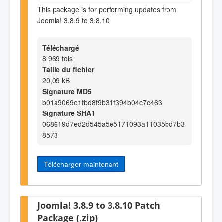
This package is for performing updates from
Joomla! 3.8.9 to 3.8.10
Téléchargé
8 969 fois
Taille du fichier
20,09 kB
Signature MD5
b01a9069e1fbd8f9b31f394b04c7c463
Signature SHA1
068619d7ed2d545a5e5171093a11035bd7b3
8573
Télécharger maintenant
Joomla! 3.8.9 to 3.8.10 Patch
Package (.zip)