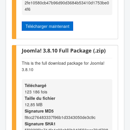
2fe10580cb47b96d90d3684b53410d1753be0
4f6
Télécharger maintenant
Joomla! 3.8.10 Full Package (.zip)
This is the full download package for Joomla!
3.8.10
Téléchargé
123 186 fois
Taille du fichier
12,85 MB
Signature MD5
f8cc276483337f96b1d3343050de3c9c
Signature SHA1
5f2329f2e714fc4c93ebf6b242550ecc704f798