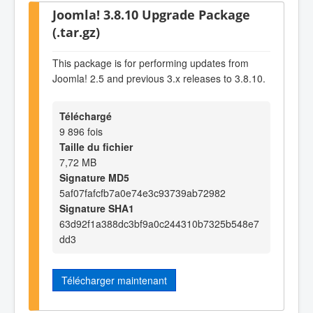
Joomla! 3.8.10 Upgrade Package
(.tar.gz)
This package is for performing updates from
Joomla! 2.5 and previous 3.x releases to 3.8.10.
Téléchargé
9 896 fois
Taille du fichier
7,72 MB
Signature MD5
5af07fafcfb7a0e74e3c93739ab72982
Signature SHA1
63d92f1a388dc3bf9a0c244310b7325b548e7
dd3
Télécharger maintenant