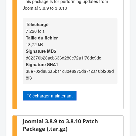
This package is for performing updates from
Joomla! 3.8.9 to 3.8.10
Téléchargé
7 220 fois
Taille du fichier
18,72 kB
Signature MD5
d62370b28acb636d280c72a1f78dc9dc
Signature SHA1
38e702d88ba5b11c80e6975da71ca10bf209d
8f3
Télécharger maintenant
Joomla! 3.8.9 to 3.8.10 Patch
Package (.tar.gz)