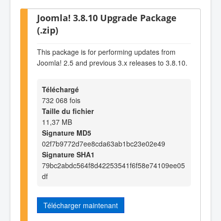
Joomla! 3.8.10 Upgrade Package
(.zip)
This package is for performing updates from
Joomla! 2.5 and previous 3.x releases to 3.8.10.
Téléchargé
732 068 fois
Taille du fichier
11,37 MB
Signature MD5
02f7b9772d7ee8cda63ab1bc23e02e49
Signature SHA1
79bc2abdc564f8d42253541f6f58e74109ee05
df
Télécharger maintenant