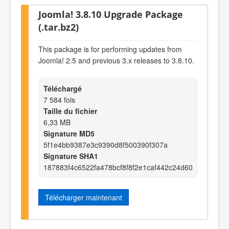
Joomla! 3.8.10 Upgrade Package
(.tar.bz2)
This package is for performing updates from
Joomla! 2.5 and previous 3.x releases to 3.8.10.
Téléchargé
7 584 fois
Taille du fichier
6,33 MB
Signature MD5
5f1e4bb9387e3c9390d8f500390f307a
Signature SHA1
187883f4c6522fa478bcf8f8f2e1caf442c24d60
Télécharger maintenant