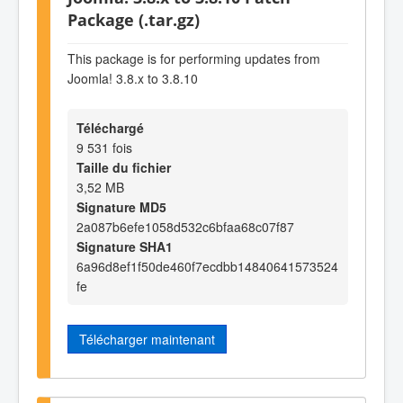
Package (.tar.gz)
This package is for performing updates from
Joomla! 3.8.x to 3.8.10
Téléchargé
9 531 fois
Taille du fichier
3,52 MB
Signature MD5
2a087b6efe1058d532c6bfaa68c07f87
Signature SHA1
6a96d8ef1f50de460f7ecdbb14840641573524
fe
Télécharger maintenant