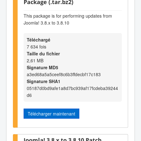
Package (.tar.bz2)
This package is for performing updates from
Joomla! 3.8.x to 3.8.10
Téléchargé
7 634 fois
Taille du fichier
2,61 MB
Signature MD5
a3ed68a5a5ceef8c6b3ffdecbf17c183
Signature SHA1
05187d0bd9afe1a8d7bc939af17fcdeba39244
d6
Télécharger maintenant
Joomla! 3.8.x to 3.8.10 Patch