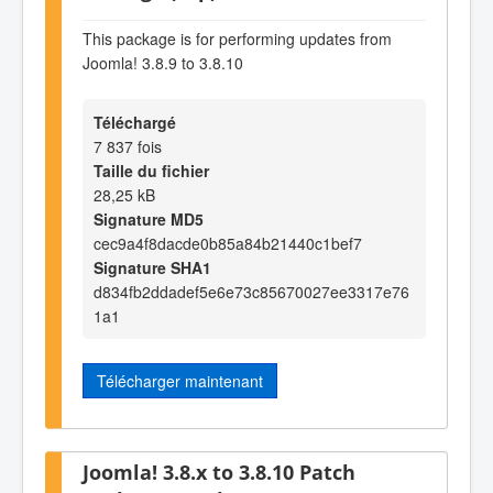
This package is for performing updates from
Joomla! 3.8.9 to 3.8.10
Téléchargé
7 837 fois
Taille du fichier
28,25 kB
Signature MD5
cec9a4f8dacde0b85a84b21440c1bef7
Signature SHA1
d834fb2ddadef5e6e73c85670027ee3317e76
1a1
Télécharger maintenant
Joomla! 3.8.x to 3.8.10 Patch