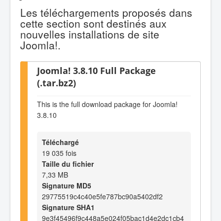
Les téléchargements proposés dans
cette section sont destinés aux
nouvelles installations de site
Joomla!.
Joomla! 3.8.10 Full Package
(.tar.bz2)
This is the full download package for Joomla!
3.8.10
Téléchargé
19 035 fois
Taille du fichier
7,33 MB
Signature MD5
29775519c4c40e5fe787bc90a5402df2
Signature SHA1
9e3f45496f9c448a5e024f05bac1d4e2dc1cb4