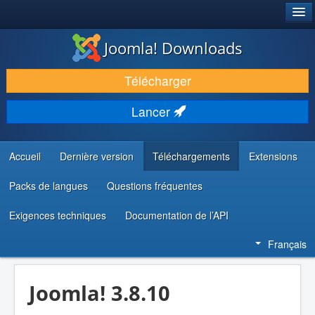
®
JOOMLA!
Joomla! Downloads
TÉLÉCHARGER & ÉTENDRE
Télécharger
DÉCOUVRIR & APPRENDRE
Lancer
COMMUNAUTÉ & SUPPORT
RESSOURCES DÉVELOPPEURS
Accueil
Dernière version
Téléchargements
Extensions
Packs de langues
Questions fréquentes
Exigences techniques
Documentation de l’API
Français
Joomla! 3.8.10