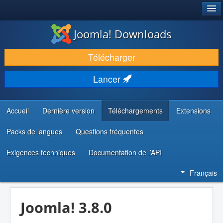
®
JOOMLA!
Joomla! Downloads
TÉLÉCHARGER & ÉTENDRE
Télécharger
DÉCOUVRIR & APPRENDRE
Lancer
COMMUNAUTÉ & SUPPORT
RESSOURCES DÉVELOPPEURS
Accueil
Dernière version
Téléchargements
Extensions
Packs de langues
Questions fréquentes
Exigences techniques
Documentation de l’API
Français
Joomla! 3.8.0