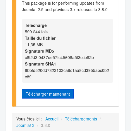
This package is for performing updates from
Joomla! 2.5 and previous 3.x releases to 3.8.0
Téléchargé
599 244 fois
Taille du fichier
11,35 MB
Signature MD5
c8f2d3f0437ee57fc45608a5f3ccb62b
Signature SHA1
8bbfd520dd7323103ca9c1aa8cd3955abc0b2
c89
Télécharger maintenant
Vous êtes ici :
Accueil
/
Téléchargements
/
Joomla! 3
/
3.8.0