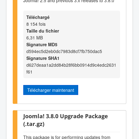
Joomla! 2.5 and previous 3.x releases to 3.8.0
Téléchargé
8 154 fois
Taille du fichier
6,31 MB
Signature MD5
d594ec5d2eb0dc7983d8cf7fb750dac5
Signature SHA1
d627deaa1a2dd84b28f6bb0914d9c4edc2631
f61
Télécharger maintenant
Joomla! 3.8.0 Upgrade Package
(.tar.gz)
This package is for performing updates from