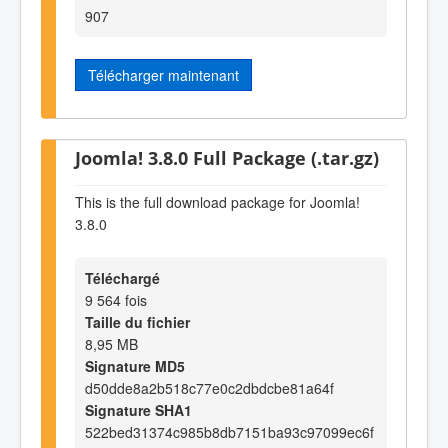
907
Télécharger maintenant
Joomla! 3.8.0 Full Package (.tar.gz)
This is the full download package for Joomla!
3.8.0
Téléchargé
9 564 fois
Taille du fichier
8,95 MB
Signature MD5
d50dde8a2b518c77e0c2dbdcbe81a64f
Signature SHA1
522bed31374c985b8db7151ba93c97099ec6f