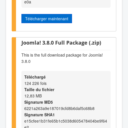
e0a
Télécharger maintenant
Joomla! 3.8.0 Full Package (.zip)
This is the full download package for Joomla!
3.8.0
Téléchargé
124 226 fois
Taille du fichier
12,83 MB
Signature MD5
6221a263a9e187019cfd8b6daf5c68b8
Signature SHA1
e15cfee1b31fe65b1c5038d605478404be9f64
e2