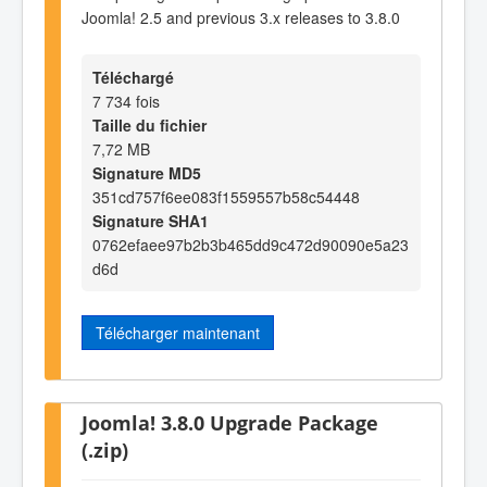
Joomla! 2.5 and previous 3.x releases to 3.8.0
Téléchargé
7 734 fois
Taille du fichier
7,72 MB
Signature MD5
351cd757f6ee083f1559557b58c54448
Signature SHA1
0762efaee97b2b3b465dd9c472d90090e5a23
d6d
Télécharger maintenant
Joomla! 3.8.0 Upgrade Package
(.zip)