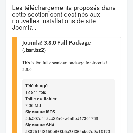
Les téléchargements proposés dans
cette section sont destinés aux
nouvelles installations de site
Joomla!.
Joomla! 3.8.0 Full Package
(.tar.bz2)
This is the full download package for Joomla!
3.8.0
Téléchargé
12 941 fois
Taille du fichier
7,36 MB
Signature MD5
5dc507d412cd22a04a6a8bd47301738f
Signature SHA1
2387514f3150b668b5c28f064cbe7d9b16173