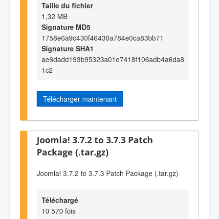
Taille du fichier
1,32 MB
Signature MD5
1758e6a9c430f46430a784e0ca83bb71
Signature SHA1
ae6dadd193b95323a01e7418f106adb4a6da8
1c2
Télécharger maintenant
Joomla! 3.7.2 to 3.7.3 Patch
Package (.tar.gz)
Joomla! 3.7.2 to 3.7.3 Patch Package (.tar.gz)
Téléchargé
10 570 fois