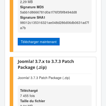
2,29 MB
Signature MD5
5abb1d8666781d0a1f76f3f9f8494dd8
Signature SHA1
98012c135316321ae048d286d06db0631ad7f
a7b
Télécharger maintenant
Joomla! 3.7.x to 3.7.3 Patch
Package (.zip)
Joomla! 3.7.3 Patch Package (.zip)
Téléchargé
7 455 fois
Taille du fichier