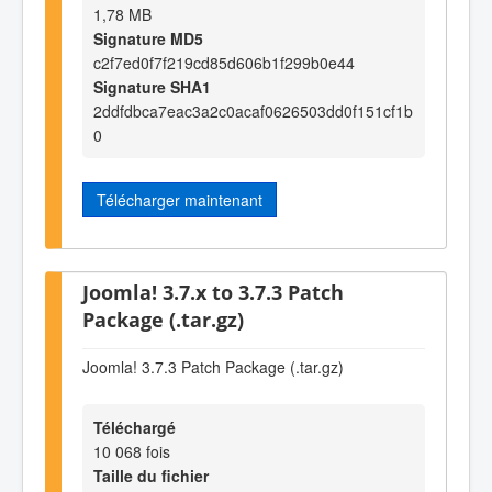
1,78 MB
Signature MD5
c2f7ed0f7f219cd85d606b1f299b0e44
Signature SHA1
2ddfdbca7eac3a2c0acaf0626503dd0f151cf1b
0
Télécharger maintenant
Joomla! 3.7.x to 3.7.3 Patch
Package (.tar.gz)
Joomla! 3.7.3 Patch Package (.tar.gz)
Téléchargé
10 068 fois
Taille du fichier