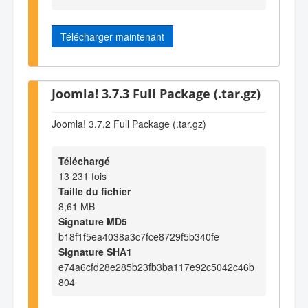
Télécharger maintenant
Joomla! 3.7.3 Full Package (.tar.gz)
Joomla! 3.7.2 Full Package (.tar.gz)
Téléchargé
13 231 fois
Taille du fichier
8,61 MB
Signature MD5
b18f1f5ea4038a3c7fce8729f5b340fe
Signature SHA1
e74a6cfd28e285b23fb3ba117e92c5042c46b
804