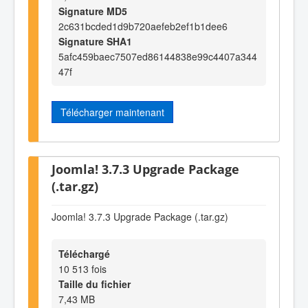
Signature MD5
2c631bcded1d9b720aefeb2ef1b1dee6
Signature SHA1
5afc459baec7507ed86144838e99c4407a344
47f
Télécharger maintenant
Joomla! 3.7.3 Upgrade Package
(.tar.gz)
Joomla! 3.7.3 Upgrade Package (.tar.gz)
Téléchargé
10 513 fois
Taille du fichier
7,43 MB