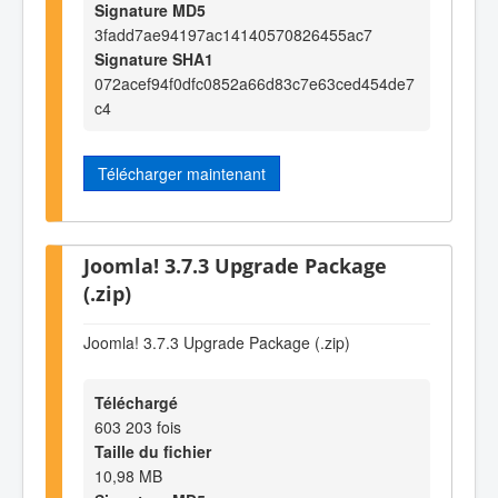
Signature MD5
3fadd7ae94197ac14140570826455ac7
Signature SHA1
072acef94f0dfc0852a66d83c7e63ced454de7
c4
Télécharger maintenant
Joomla! 3.7.3 Upgrade Package
(.zip)
Joomla! 3.7.3 Upgrade Package (.zip)
Téléchargé
603 203 fois
Taille du fichier
10,98 MB