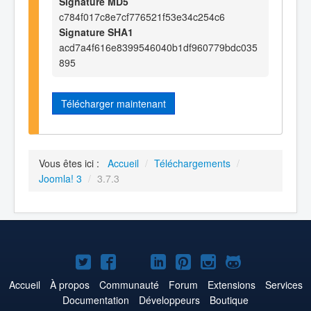
Signature MD5
c784f017c8e7cf776521f53e34c254c6
Signature SHA1
acd7a4f616e8399546040b1df960779bdc035
895
Télécharger maintenant
Vous êtes ici :
Accueil
/
Téléchargements
/
Joomla! 3
/
3.7.3
Joomla!
Joomla!
Joomla!
Joomla!
Joomla!
Joomla!
Joomla!
sur
sur
sur
sur
sur
sur
sur
Accueil
À propos
Communauté
Forum
Extensions
Services
Documentation
Développeurs
Boutique
Twitter
Facebook
YouTube
LinkedIn
Pinterest
Instagram
GitHub