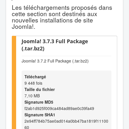
Les téléchargements proposés dans
cette section sont destinés aux
nouvelles installations de site
Joomla!.
Joomla! 3.7.3 Full Package
(.tar.bz2)
Joomla! 3.7.2 Full Package (.tar.bz2)
Téléchargé
9 448 fois
Taille du fichier
7,10 MB
Signature MD5
f2ab1d925f009ca484ad89ae0c39fa49
Signature SHA1
2e94ff784b75ae0ad014a0bb47ba1819f11100
60