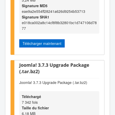
3,24 MB
Signature MD5
eae9a2e554ff28241a626d9254b53713
Signature SHA1
e018ca002a8c14cf8f8b32801bc1d747106d78
77
Télécharger maintenant
Joomla! 3.7.3 Upgrade Package
(.tar.bz2)
Joomla! 3.7.3 Upgrade Package (.tar.bz2)
Téléchargé
7 342 fois
Taille du fichier
6,18 MB