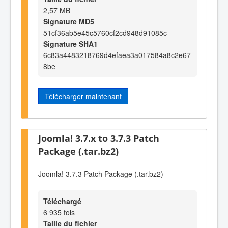
2,57 MB
Signature MD5
51cf36ab5e45c5760cf2cd948d91085c
Signature SHA1
6c83a4483218769d4efaea3a017584a8c2e67
8be
Télécharger maintenant
Joomla! 3.7.x to 3.7.3 Patch
Package (.tar.bz2)
Joomla! 3.7.3 Patch Package (.tar.bz2)
Téléchargé
6 935 fois
Taille du fichier