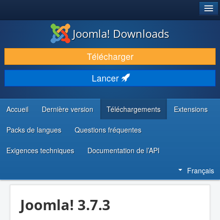
®
JOOMLA!
Joomla! Downloads
TÉLÉCHARGER & ÉTENDRE
Télécharger
DÉCOUVRIR & APPRENDRE
Lancer
COMMUNAUTÉ & SUPPORT
RESSOURCES DÉVELOPPEURS
Accueil
Dernière version
Téléchargements
Extensions
Packs de langues
Questions fréquentes
Exigences techniques
Documentation de l’API
Français
Joomla! 3.7.3