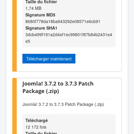
Taille du fichier
1,74 MB
Signature MD5
8680f778da18ba943292e08571e6cb91
Signature SHA1
3dcb499f191a2d4ef1ec99801f87b84b2431e4
e5
Télécharger maintenant
Joomla! 3.7.2 to 3.7.3 Patch
Package (.zip)
Joomla! 3.7.2 to 3.7.3 Patch Package (.zip)
Téléchargé
12 172 fois
Taille du fichier