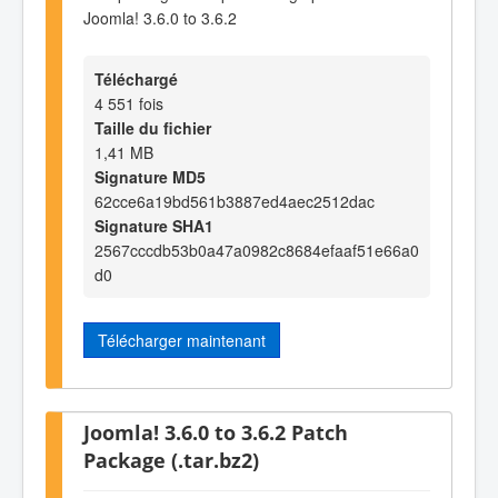
Joomla! 3.6.0 to 3.6.2
Téléchargé
4 551 fois
Taille du fichier
1,41 MB
Signature MD5
62cce6a19bd561b3887ed4aec2512dac
Signature SHA1
2567cccdb53b0a47a0982c8684efaaf51e66a0
d0
Télécharger maintenant
Joomla! 3.6.0 to 3.6.2 Patch
Package (.tar.bz2)