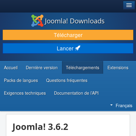
®
JOOMLA!
Joomla! Downloads
TÉLÉCHARGER & ÉTENDRE
Télécharger
DÉCOUVRIR & APPRENDRE
Lancer
COMMUNAUTÉ & SUPPORT
RESSOURCES DÉVELOPPEURS
Accueil
Dernière version
Téléchargements
Extensions
Packs de langues
Questions fréquentes
Exigences techniques
Documentation de l’API
Français
Joomla! 3.6.2