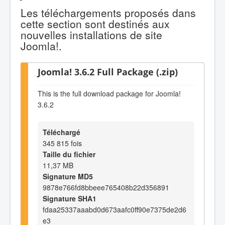
Les téléchargements proposés dans
cette section sont destinés aux
nouvelles installations de site
Joomla!.
Joomla! 3.6.2 Full Package (.zip)
This is the full download package for Joomla!
3.6.2
Téléchargé
345 815 fois
Taille du fichier
11,37 MB
Signature MD5
9878e766fd8bbeee765408b22d356891
Signature SHA1
fdaa25337aaabd0d673aafc0ff90e7375de2d6
e3