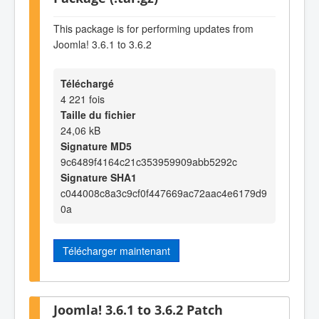
This package is for performing updates from
Joomla! 3.6.1 to 3.6.2
Téléchargé
4 221 fois
Taille du fichier
24,06 kB
Signature MD5
9c6489f4164c21c353959909abb5292c
Signature SHA1
c044008c8a3c9cf0f447669ac72aac4e6179d9
0a
Télécharger maintenant
Joomla! 3.6.1 to 3.6.2 Patch