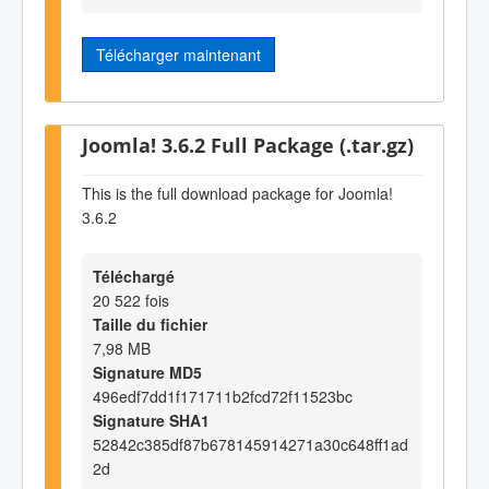
Télécharger maintenant
Joomla! 3.6.2 Full Package (.tar.gz)
This is the full download package for Joomla!
3.6.2
Téléchargé
20 522 fois
Taille du fichier
7,98 MB
Signature MD5
496edf7dd1f171711b2fcd72f11523bc
Signature SHA1
52842c385df87b678145914271a30c648ff1ad
2d