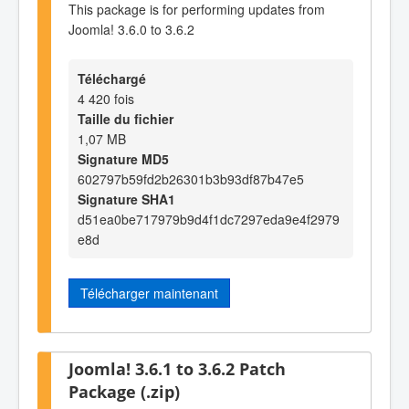
This package is for performing updates from
Joomla! 3.6.0 to 3.6.2
Téléchargé
4 420 fois
Taille du fichier
1,07 MB
Signature MD5
602797b59fd2b26301b3b93df87b47e5
Signature SHA1
d51ea0be717979b9d4f1dc7297eda9e4f2979
e8d
Télécharger maintenant
Joomla! 3.6.1 to 3.6.2 Patch
Package (.zip)