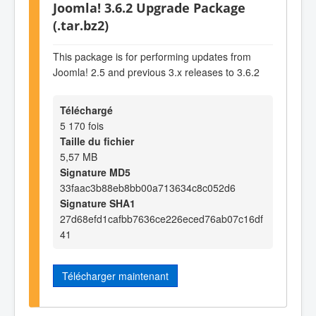
Joomla! 3.6.2 Upgrade Package
(.tar.bz2)
This package is for performing updates from
Joomla! 2.5 and previous 3.x releases to 3.6.2
Téléchargé
5 170 fois
Taille du fichier
5,57 MB
Signature MD5
33faac3b88eb8bb00a713634c8c052d6
Signature SHA1
27d68efd1cafbb7636ce226eced76ab07c16df
41
Télécharger maintenant