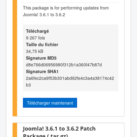
This package is for performing updates from
Joomla! 3.6.1 to 3.6.2
Téléchargé
9 267 fois
Taille du fichier
34,75 kB
Signature MD5
d8e766d06956980f312b1a360f47b87d
Signature SHA1
2a6fec2ca9f53b301abd92fe4c3a4a38174c42
b3
Télécharger maintenant
Joomla! 3.6.1 to 3.6.2 Patch
Package (.tar.gz)