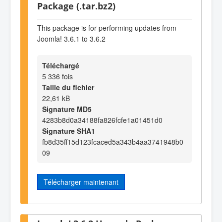
Package (.tar.bz2)
This package is for performing updates from
Joomla! 3.6.1 to 3.6.2
Téléchargé
5 336 fois
Taille du fichier
22,61 kB
Signature MD5
4283b8d0a34188fa826fcfe1a01451d0
Signature SHA1
fb8d35ff15d123fcaced5a343b4aa3741948b0
09
Télécharger maintenant