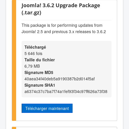
Joomla! 3.6.2 Upgrade Package
(.tar.gz)
This package is for performing updates from
Joomla! 2.5 and previous 3.x releases to 3.6.2
Téléchargé
5 646 fois
Taille du fichier
6,79 MB
Signature MD5
40aea34f40deb5a9190387b2d014f5af
Signature SHA1
a6374c37c7ba7f74a1fef93f34c97ff626a73f38
Télécharger maintenant