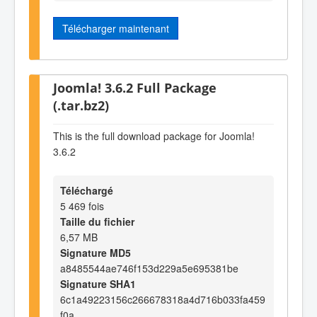
Télécharger maintenant
Joomla! 3.6.2 Full Package
(.tar.bz2)
This is the full download package for Joomla!
3.6.2
Téléchargé
5 469 fois
Taille du fichier
6,57 MB
Signature MD5
a8485544ae746f153d229a5e695381be
Signature SHA1
6c1a49223156c266678318a4d716b033fa459
f0a