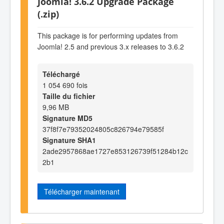
Joomla! 3.6.2 Upgrade Package
(.zip)
This package is for performing updates from
Joomla! 2.5 and previous 3.x releases to 3.6.2
Téléchargé
1 054 690 fois
Taille du fichier
9,96 MB
Signature MD5
37f8f7e79352024805c826794e79585f
Signature SHA1
2ade2957868ae1727e853126739f51284b12c
2b1
Télécharger maintenant