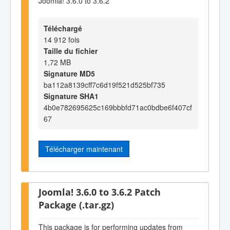
Joomla! 3.6.0 to 3.6.2
Téléchargé
14 912 fois
Taille du fichier
1,72 MB
Signature MD5
ba112a8139cff7c6d19f521d525bf735
Signature SHA1
4b0e782695625c169bbbfd71ac0bdbe6f407cf
67
Télécharger maintenant
Joomla! 3.6.0 to 3.6.2 Patch
Package (.tar.gz)
This package is for performing updates from